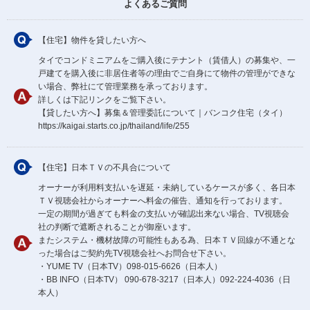
よくあるご質問
【住宅】物件を貸したい方へ
タイでコンドミニアムをご購入後にテナント（賃借人）の募集や、一
戸建てを購入後に非居住者等の理由でご自身にて物件の管理ができな
い場合、弊社にて管理業務を承っております。
詳しくは下記リンクをご覧下さい。
【貸したい方へ】募集＆管理委託について｜バンコク住宅（タイ）
https://kaigai.starts.co.jp/thailand/life/255
【住宅】日本ＴＶの不具合について
オーナーが利用料支払いを遅延・未納しているケースが多く、各日本
ＴＶ視聴会社からオーナーへ料金の催告、通知を行っております。
一定の期間が過ぎても料金の支払いが確認出来ない場合、TV視聴会
社の判断で遮断されることが御座います。
またシステム・機材故障の可能性もある為、日本ＴＶ回線が不通とな
った場合はご契約先TV視聴会社へお問合せ下さい。
・YUME TV（日本TV）098-015-6626（日本人）
・BB INFO（日本TV） 090-678-3217（日本人）092-224-4036（日
本人）