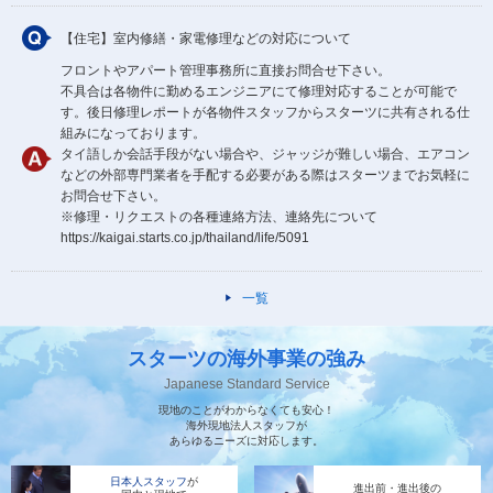
【住宅】室内修繕・家電修理などの対応について
フロントやアパート管理事務所に直接お問合せ下さい。
不具合は各物件に勤めるエンジニアにて修理対応することが可能で
す。後日修理レポートが各物件スタッフからスターツに共有される仕
組みになっております。
タイ語しか会話手段がない場合や、ジャッジが難しい場合、エアコン
などの外部専門業者を手配する必要がある際はスターツまでお気軽に
お問合せ下さい。
※修理・リクエストの各種連絡方法、連絡先について
https://kaigai.starts.co.jp/thailand/life/5091
一覧
スターツの海外事業の強み
Japanese Standard Service
現地のことがわからなくても安心！
海外現地法人スタッフが
あらゆるニーズに対応します。
日本人スタッフ
が
進出前・進出後の