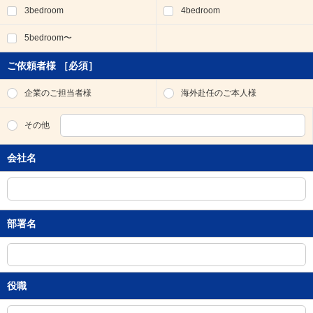
3bedroom
4bedroom
移
動
5bedroom〜
し
ま
す
ご依頼者様
［必須］
。
本
企業のご担当者様
海外赴任のご本人様
文
に
その他
移
動
会社名
し
ま
す
。
フ
部署名
ッ
タ
情
報
に
役職
移
動