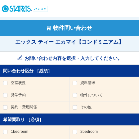
ペ
ー
バンコク
ジ
内
を
物件問い合わせ
移
動
エックス ティー エカマイ【コンドミニアム】
す
る
た
お問い合わせ内容を選択・入力してください。
め
の
問い合わせ区分
［必須］
リ
ン
空室状況
資料請求
ク
で
見学予約
物件について
す
。
契約・費用関係
その他
ヘ
ッ
希望間取り
［必須］
ダ
情
1bedroom
2bedroom
報
に