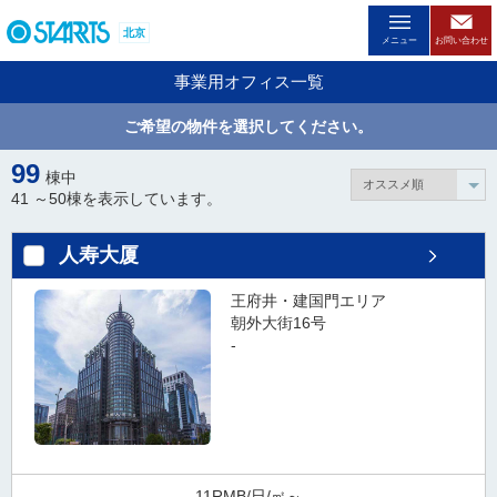
ペ
北京
ー
メニュー
お問い合わせ
ジ
事業用オフィス一覧
内
を
ご希望の物件を選択してください。
移
動
99
棟中
す
41 ～
50
棟を表示しています。
る
た
人寿大厦
め
の
王府井・建国門エリア
リ
朝外大街16号
ン
-
ク
で
す
。
ヘ
ッ
11RMB/日/㎡～