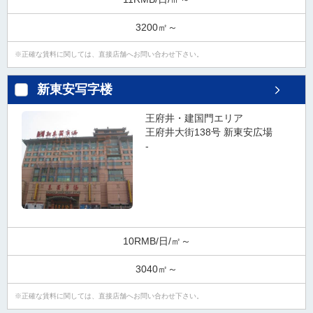
ダ
情
3200㎡～
報
に
正確な賃料に関しては、直接店舗へお問い合わせ下さい。
移
動
新東安写字楼
し
ま
王府井・建国門エリア
す
王府井大街138号 新東安広場
。
-
本
文
に
移
動
し
10RMB/日/㎡～
ま
す
3040㎡～
。
フ
正確な賃料に関しては、直接店舗へお問い合わせ下さい。
ッ