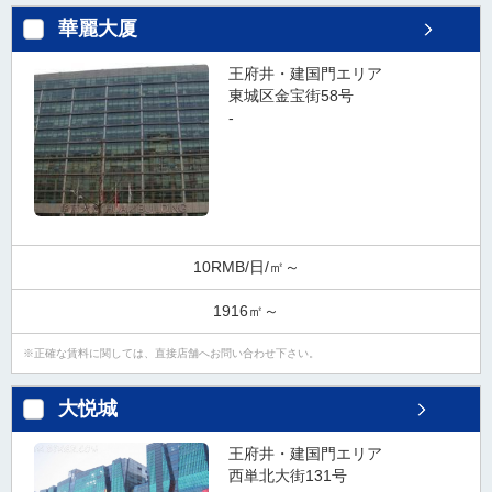
タ
華麗大厦
情
報
王府井・建国門エリア
に
東城区金宝街58号
移
-
動
し
ま
す
。
10RMB/日/㎡～
1916㎡～
正確な賃料に関しては、直接店舗へお問い合わせ下さい。
大悦城
王府井・建国門エリア
西単北大街131号