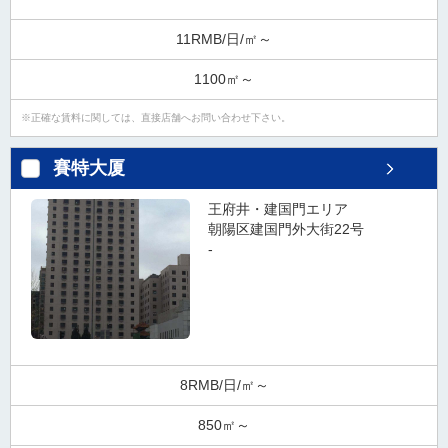
11RMB/日/㎡～
1100㎡～
正確な賃料に関しては、直接店舗へお問い合わせ下さい。
賽特大厦
王府井・建国門エリア
朝陽区建国門外大街22号
-
8RMB/日/㎡～
850㎡～