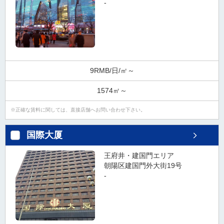
-
9RMB/日/㎡～
1574㎡～
正確な賃料に関しては、直接店舗へお問い合わせ下さい。
国際大厦
王府井・建国門エリア
朝陽区建国門外大街19号
-