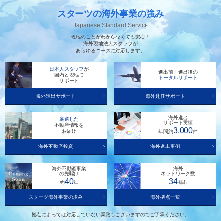
スターツの海外事業の強み
Japanese Standard Service
現地のことがわからなくても安心！
海外現地法人スタッフが
あらゆるニーズに対応します。
日本人スタッフ
が
進出前・進出後の
国内と現地で
トータルサポート
サポート
海外進出サポート
海外赴任サポート
海外進出
厳選した
サポート実績
不動産情報を
3,000
お届け
年間約
件
海外不動産投資
海外進出事例
海外不動産事業
海外
の先駆け
ネットワーク数
40
34
約
年
都市
スターツ海外事業の歩み
海外拠点一覧
拠点によっては対応していない業務もございますのでご了承ください。