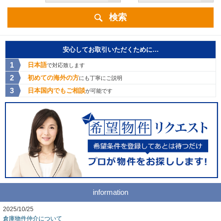
検索
安心してお取引いただくために…
日本語
で対応致します
初めての海外の方
にも丁寧にご説明
日本国内でもご相談
が可能です
information
2025/10/25
倉庫物件仲介について