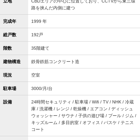
立地
CBDエリアの中心に位置しており、CCTVから東三環
路を挟んだ内側に建つ
完成年
1999 年
総戸数
192戸
階数
35階建て
建物構造
鉄骨鉄筋コンクリート造
現況
空室
駐車場
3000/月/台
設備
24時間セキュリティ / 駐車場 / Wifi / TV / NHK / 冷蔵
庫 / 洗濯機 / レンジ / 乾燥機 / エアコン / ディッシュ
ウォッシャー / サウナ / 子供の遊び場 / プール / ジム /
キッズルーム / 多目的室 / オフィス / バスケ / テニス
コート