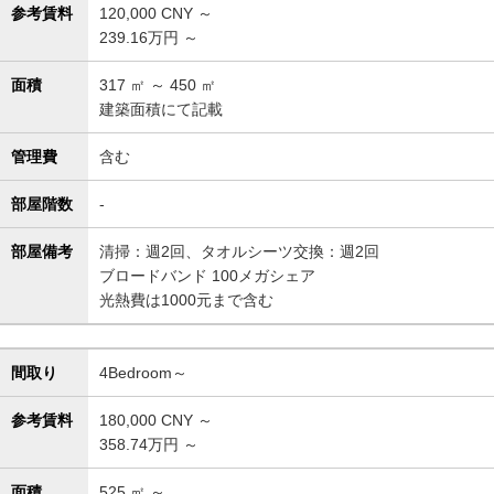
参考賃料
120,000
CNY ～
239.16万円 ～
面積
317
㎡ ～
450
㎡
建築面積にて記載
管理費
含む
部屋階数
-
部屋備考
清掃：週2回、タオルシーツ交換：週2回
ブロードバンド 100メガシェア
光熱費は1000元まで含む
間取り
4Bedroom～
参考賃料
180,000
CNY ～
358.74万円 ～
面積
525
㎡ ～