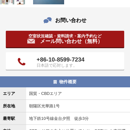
タ
情
報
お問い合わせ
に
移
空室状況確認・資料請求・案内予約など
動
メール問い合わせ（無料）
し
ま
す
+86-10-8599-7234
。
日本語で応対します。
物件概要
エリア
国貿・CBDエリア
所在地
朝陽区光華路1号
最寄駅
地下鉄10号線金台夕照 徒歩3分