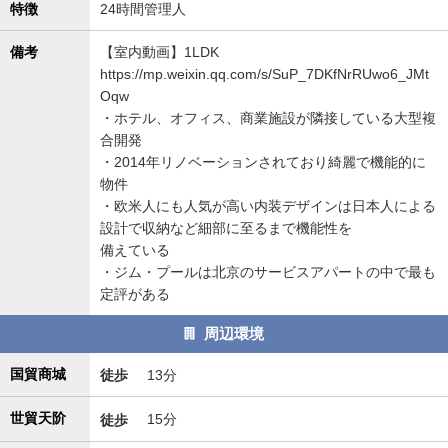
特徴
24時間管理人
備考
【室内動画】1LDK
https://mp.weixin.qq.com/s/SuP_7DKfNrRUwo6_JMt
Oqw
・ホテル、オフィス、商業施設が隣接している大型複
合開発
・2014年リノベーションされており綺麗で機能的に
物件
・欧米人にも人気が高い内装デザインは日本人による
設計で収納など細部に至るまで機能性を
備えている
・ジム・プールは北京のサービスアパートの中で最も
定評がある
周辺環境
国貿商城
徒歩
13分
世貿天阶
徒歩
15分