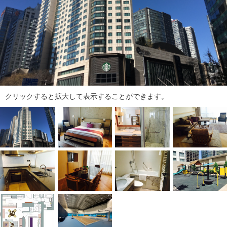
ダ
情
報
に
移
動
し
ま
す
クリックすると拡大して表示することができます。
。
本
文
に
移
動
し
ま
す
。
フ
ッ