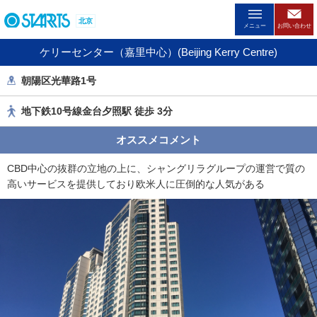
ペ
北京
ー
メニュー
お問い合わせ
ジ
ケリーセンター（嘉里中心）(Beijing Kerry Centre)
内
を
朝陽区光華路1号
移
動
地下鉄10号線金台夕照駅 徒歩 3分
す
る
オススメコメント
た
め
CBD中心の抜群の立地の上に、シャングリラグループの運営で質の
の
高いサービスを提供しており欧米人に圧倒的な人気がある
リ
ン
ク
で
す
。
ヘ
ッ