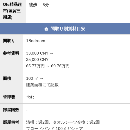
Ole精品超
徒歩
5分
市(国贸三
期店)
間取り別賃料目安
間取り
1Bedroom
参考賃料
33,000
CNY ～
35,000
CNY
65.77万円 ～ 69.76万円
面積
100
㎡ ～
建築面積にて記載
管理費
含む
部屋階数
-
部屋備考
清掃：週2回、タオルシーツ交換：週2回
ブロードバンド 100メガシェア