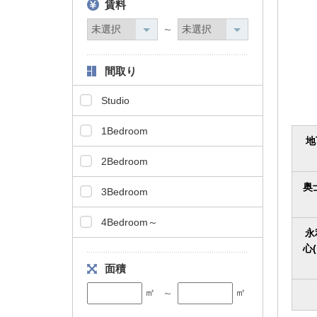
賃料
タ
情
～
報
に
間取り
移
動
Studio
し
ま
1Bedroom
す
地
。
2Bedroom
奥
3Bedroom
4Bedroom～
永
心
面積
㎡
㎡
～