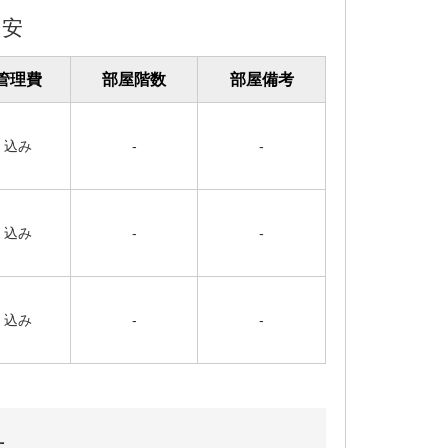
目安
管理費
部屋階数
部屋備考
込み
-
-
込み
-
-
込み
-
-
せ