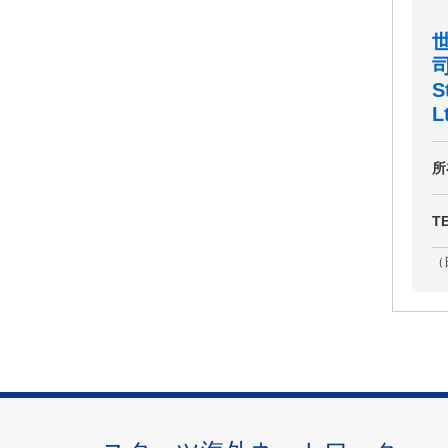
S
L
所
T
（