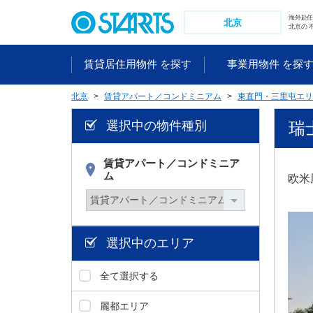
ペ
海外赴
ー
北京
北京の 
ジ
内
賃貸居住用物件 を探す
事業用物件 を探
を
移
北京
賃貸アパート／コンドミニアム
東直門・三里屯エリ
動
す
選択中の物件種別
瑞
る
た
め
賃貸アパート／コンドミニア
ム
の
欧米
リ
ン
ク
で
選択中のエリア
す
。
全て選択する
ヘ
ッ
麗都エリア