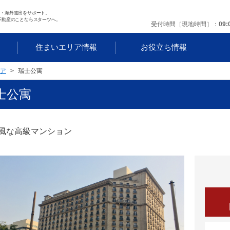
任・海外進出をサポート。
不動産のことならスターツへ。
受付時間［現地時間］
09:
す
住まいエリア情報
お役立ち情報
ア
瑞士公寓
士公寓
風な高級マンション