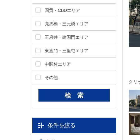
ダ
情
国貿・CBDエリア
報
に
亮馬橋・三元橋エリア
移
動
王府井・建国門エリア
し
ま
東直門・三里屯エリア
す
。
中関村エリア
本
文
その他
クリ
に
移
動
し
ま
す
。
条件を絞る
フ
ッ