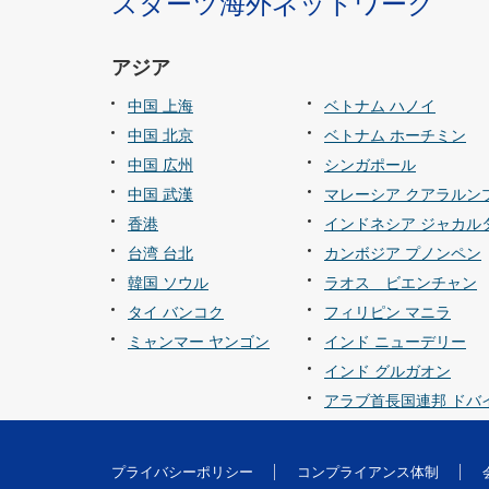
スターツ海外ネットワーク
アジア
中国 上海
ベトナム ハノイ
中国 北京
ベトナム ホーチミン
中国 広州
シンガポール
中国 武漢
マレーシア クアラルン
香港
インドネシア ジャカル
台湾 台北
カンボジア プノンペン
韓国 ソウル
ラオス ビエンチャン
タイ バンコク
フィリピン マニラ
ミャンマー ヤンゴン
インド ニューデリー
インド グルガオン
アラブ首長国連邦 ドバ
プライバシーポリシー
コンプライアンス体制