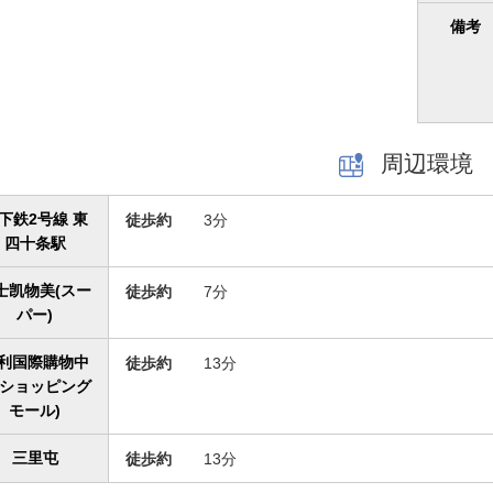
備考
周辺環境
下鉄2号線 東
徒歩約
3分
四十条駅
士凯物美(スー
徒歩約
7分
パー)
利国際購物中
徒歩約
13分
(ショッピング
モール)
三里屯
徒歩約
13分