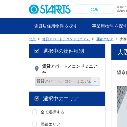
ペ
海外赴
ー
北京
北京の 
ジ
内
賃貸居住用物件 を探す
事業用物件 を探
を
移
北京
賃貸アパート／コンドミニアム
麗都エリア
大西
動
す
選択中の物件種別
大
る
た
め
賃貸アパート／コンドミニア
ム
の
望京
リ
ン
ク
で
選択中のエリア
す
。
全て選択する
ヘ
ッ
麗都エリア