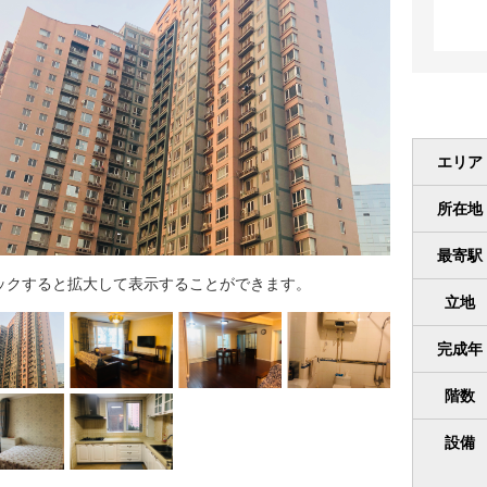
エリア
所在地
最寄駅
ックすると拡大して表示することができます。
立地
完成年
階数
設備