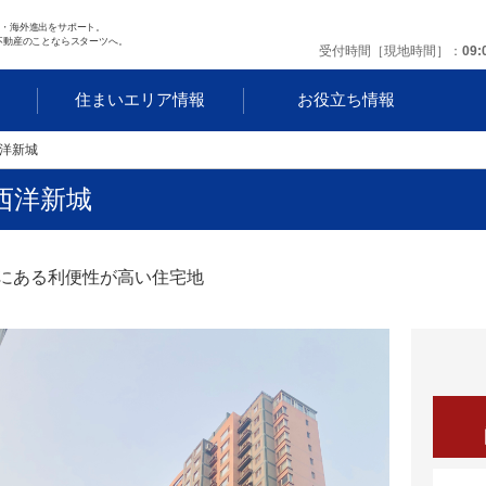
任・海外進出をサポート。
不動産のことならスターツへ。
受付時間［現地時間］
09:
す
住まいエリア情報
お役立ち情報
洋新城
西洋新城
にある利便性が高い住宅地