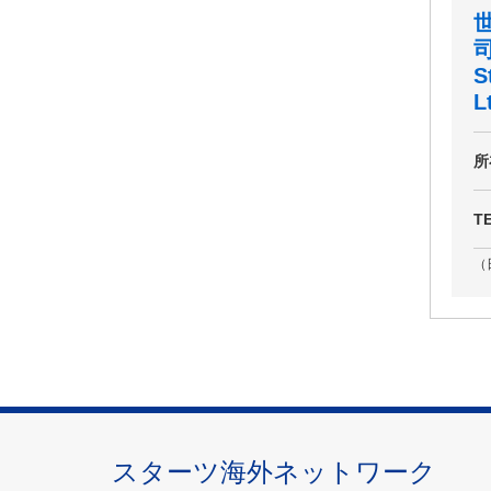
S
L
所
T
（
スターツ海外ネットワーク