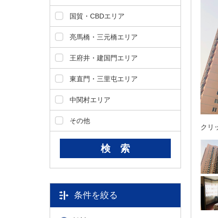
ダ
情
国貿・CBDエリア
報
に
亮馬橋・三元橋エリア
移
動
王府井・建国門エリア
し
ま
東直門・三里屯エリア
す
。
中関村エリア
本
文
その他
クリ
に
移
動
し
ま
す
。
条件を絞る
フ
ッ