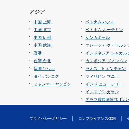
アジア
中国 上海
ベトナム ハノイ
中国 北京
ベトナム ホーチミン
中国 広州
シンガポール
中国 武漢
マレーシア クアラルン
香港
インドネシア ジャカル
台湾 台北
カンボジア プノンペン
韓国 ソウル
ラオス ビエンチャン
タイ バンコク
フィリピン マニラ
ミャンマー ヤンゴン
インド ニューデリー
インド グルガオン
アラブ首長国連邦 ドバ
プライバシーポリシー
コンプライアンス体制