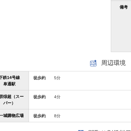
備考
周辺環境
下鉄14号線
徒歩約
5分
阜通駅
联综超（スー
徒歩約
4分
パー）
一城購物広場
徒歩約
8分