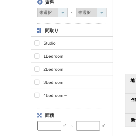
賃料
タ
情
～
報
に
間取り
移
動
Studio
し
ま
1Bedroom
す
。
2Bedroom
地
3Bedroom
4Bedroom～
华
面積
新
㎡
㎡
～