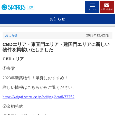
ペ
ー
北京
メニュー
お問い合わせ
ジ
内
お知らせ
を
移
動
おしらせ
2023年12月27日
す
る
CBDエリア・東直門エリア・建国門エリアに新しい
た
物件を掲載いたしました
め
の
CBDエリア
リ
ン
①壹棠
ク
で
2023年新築物件！
単身におすすめ！
す
。
詳しい情報はこちらからご覧ください
:
ヘ
ッ
https://kaigai.starts.co.jp/beijing/detail/32252
ダ
情
②金桐拾弐
報
に