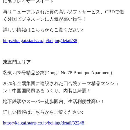
旧名フレイザースイート
移
動
再リニューアルされた質の高いソフトサービス、
CBDで働
し
く外国ビジネスマンに人気が高い物件！
ま
す
詳しい情報はこちらからご覧ください
:
。
本
https://kaigai.starts.co.jp/beijing/detail/38
文
に
移
動
東直門エリア
し
ま
③東四78号精品公寓(Dongsi No 78 Boutique Apartment)
す
。
2020年金隅集団に建設された四合院テーマ精品マンショ
フ
ン！
中国国民風あるつくり、内装は綺麗
！
ッ
タ
地下鉄駅やスーパー徒歩圏内、生活利便性高い！
情
報
詳しい情報はこちらからご覧ください
:
に
移
https://kaigai.starts.co.jp/beijing/detail/32248
動