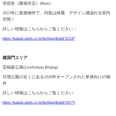
し
④佰舎（隆福寺店）(Base)
ま
す
2023年に新築物件で、内装は綺麗、デザイン感溢れる室内
。
空間！
詳しい情報はこちらからご覧ください
：
https://kaigai.starts.co.jp/beijing/detail/32247
建国門エリア
⑤福庭公寓(Livefortuna Beijing)
日壇公園の近くにある
2020年オープンされた単身向けの物
件
詳しい情報はこちらからご覧ください
:
https://kaigai.starts.co.jp/beijing/detail/10175