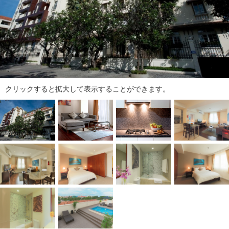
ダ
情
報
に
移
動
し
ま
クリックすると拡大して表示することができます。
す
。
本
文
に
移
動
し
ま
す
。
フ
ッ