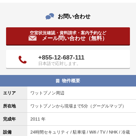
タ
情
お問い合わせ
報
に
移
空室状況確認・資料請求・案内予約など
メール問い合わせ（無料）
動
し
ま
+855-12-687-111
す
日本語で応対します。
。
物件概要
エリア
ワットプノン周辺
所在地
ワットプノンから現場まで5分（グーグルマップ）
完成年
2011 年
設備
24時間セキュリティ / 駐車場 / Wifi / TV / NHK / 冷蔵