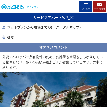
ペ
プノンペン
ー
メニュー
お問い合わせ
ジ
サービスアパートWP_02
内
を
ワットプノンから現場まで5分（グーグルマップ）
移
動
徒歩
す
る
オススメコメント
た
め
外資デベロッパー所有物件のため、お部屋も管理もしっかりしてい
の
る物件となり、多くの高級事務所ビルが密集しているエリアの中に
リ
あります。
ン
ク
で
す
。
ヘ
ッ