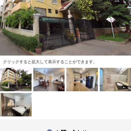
ダ
情
報
に
移
動
し
ま
す
。
クリックすると拡大して表示することができます。
本
文
に
移
動
し
ま
す
。
フ
ッ