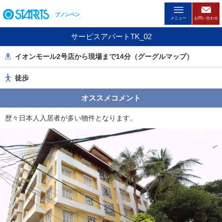
ペ
プノンペン
ー
メニュー
お問い合わせ
ジ
サービスアパートTK_02
内
を
イオンモール2号店から現場まで14分（グーグルマップ）
移
動
徒歩
す
る
オススメコメント
た
め
歴々日本人入居者が多い物件となります。
の
リ
ン
ク
で
す
。
ヘ
ッ