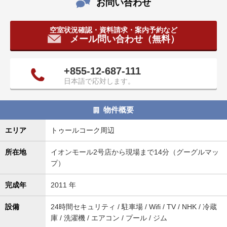
お問い合わせ
タ
情
空室状況確認・資料請求・案内予約など
報
メール問い合わせ（無料）
に
移
動
+855-12-687-111
し
日本語で応対します。
ま
す
。
物件概要
エリア
トゥールコーク周辺
所在地
イオンモール2号店から現場まで14分（グーグルマッ
プ）
完成年
2011 年
設備
24時間セキュリティ / 駐車場 / Wifi / TV / NHK / 冷蔵
庫 / 洗濯機 / エアコン / プール / ジム