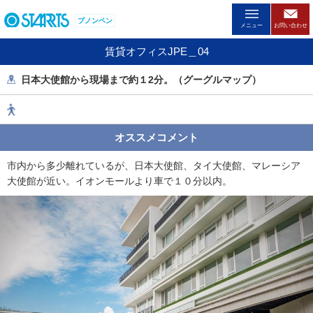
ペ
プノンペン
ー
メニュー
お問い合わせ
ジ
賃貸オフィスJPE＿04
内
を
日本大使館から現場まで約１2分。（グーグルマップ）
移
動
す
る
オススメコメント
た
め
市内から多少離れているが、日本大使館、タイ大使館、マレーシア
の
大使館が近い。イオンモールより車で１０分以内。
リ
ン
ク
で
す
。
ヘ
ッ