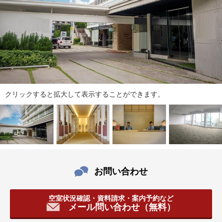
ダ
情
報
に
移
動
し
ま
す
クリックすると拡大して表示することができます。
。
本
文
に
移
動
し
お問い合わせ
ま
す
。
空室状況確認・資料請求・案内予約など
メール問い合わせ（無料）
フ
ッ