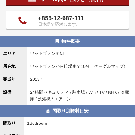
タ
情
+855-12-687-111
報
日本語で応対します。
に
移
動
物件概要
し
ま
エリア
ワットプノン周辺
す
。
所在地
ワットプノンから現場まで10分（グーグルマップ）
完成年
2013 年
設備
24時間セキュリティ / 駐車場 / Wifi / TV / NHK / 冷蔵
庫 / 洗濯機 / エアコン
間取り別賃料目安
間取り
1Bedroom