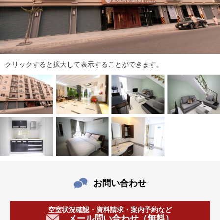
ダ
情
報
に
移
動
クリックすると拡大して表示することができます。
し
ま
す
。
本
文
に
移
動
し
ま
お問い合わせ
す
。
フ
空室状況確認・資料請求・案内予約など
メール問い合わせ（無料）
ッ