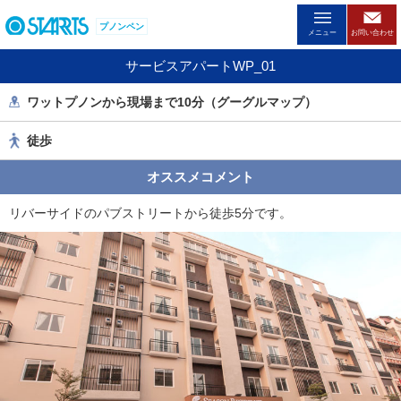
ペ
プノンペン
ー
メニュー
お問い合わせ
ジ
サービスアパートWP_01
内
を
ワットプノンから現場まで10分（グーグルマップ）
移
動
徒歩
す
る
オススメコメント
た
め
リバーサイドのパブストリートから徒歩5分です。
の
リ
ン
ク
で
す
。
ヘ
ッ