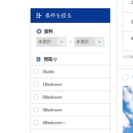
タ
情
条件を絞る
報
に
移
賃料
動
～
し
ま
正
す
間取り
。
Studio
1Bedroom
2Bedroom
3Bedroom
4Bedroom～