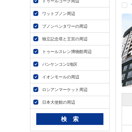
ダ
トゥールコーク周辺
情
ワットプノン周辺
報
に
プノンペンタワーの周辺
移
動
独立記念塔と王宮の周辺
し
ま
トゥールスレン博物館周辺
す
。
バンケンコン1地区
本
文
イオンモールの周辺
に
移
ロシアンマーケット周辺
動
し
日本大使館の周辺
ま
す
。
フ
ッ