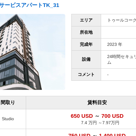
サービスアパートTK_31
エリア
トゥールコー
所在地
完成年
2023 年
24時間セキュリティ
設備
ム
コメント
-
間取り
賃料目安
650 USD
～
700 USD
Studio
7.4 万円 ～7.97万円
750 USD
～
1,400 USD