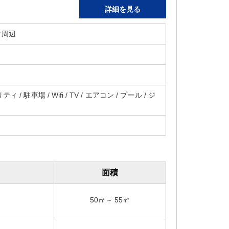
詳細を見る
ク周辺
 / 駐車場 / Wifi / TV / エアコン / プール / ジ
面積
50㎡～ 55㎡