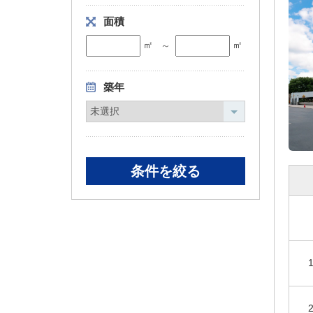
面積
㎡
㎡
～
築年