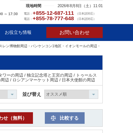
現地時間
2026年8月8日（土）11:01
+855-12-687-111
電話：
（日本語対応）
00 ～ 17:30
+855-78-777-648
電話：
（日本語対応）
お問い合わせ
お役立ち情報
スレン博物館周辺・バンケンコン1地区・イオンモールの周辺・
タワーの周辺 / 独立記念塔と王宮の周辺 / トゥールス
の周辺 / ロシアンマーケット周辺 / 日本大使館の周辺
並び替え
わせ（無料）
比較する