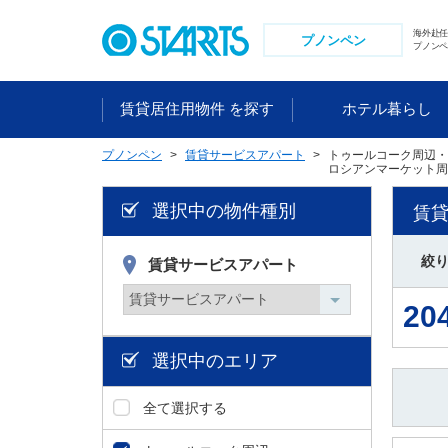
ペ
ー
海外赴
プノンペン
プノンペ
ジ
内
を
賃貸居住用物件 を探す
ホテル暮らし
移
動
プノンペン
賃貸サービスアパート
トゥールコーク周辺・
す
ロシアンマーケット周
る
た
選択中の物件種別
賃
め
の
絞
賃貸サービスアパート
リ
ン
20
ク
で
選択中のエリア
す
。
ヘ
全て選択する
ッ