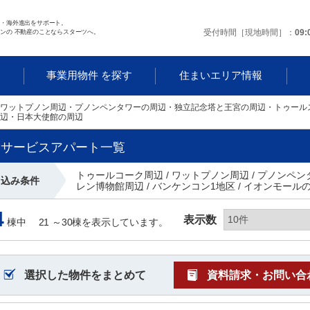
任・海外進出をサポート。
受付時間［現地時間］
09:
ンの 不動産のことならスターツへ。
事業用物件 を探す
住まいエリア情報
ワットプノン周辺・プノンペンタワーの周辺・独立記念塔と王宮の周辺・トゥール
辺・日本大使館の周辺
貸サービスアパート一覧
トゥールコーク周辺 / ワットプノン周辺 / プノンペン
り込み条件
レン博物館周辺 / バンケンコン1地区 / イオンモール
4
表示数
棟中
21 ～
30
棟を表示しています。
選択した物件をまとめて
資料請求・お問い合