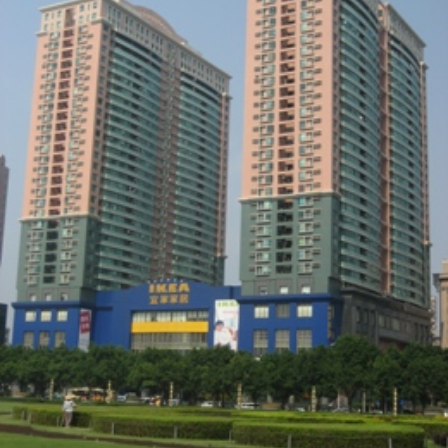
ダ
情
報
に
移
動
し
ま
す
。
本
文
に
移
動
し
ま
す
。
フ
ッ