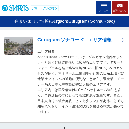
ペ
ー
デリー・グルガオン
メニュー
お問い合わせ
ジ
内
住まいエリア情報(Gurgaon(Gurugram) Sohna Road)
を
移
動
Gurugram ソナロード エリア情報
す
る
エリア概要
た
Sohna Road（ソナロード）は、グルガオン南部からソ
め
ナへと続く幹線道路沿いに広がるエリアです。デリーと
の
ジャイプールを結ぶ高速道路NH48（旧NH8）へのアク
リ
セスが良く、マネサール工業団地や近郊の日系工場・製
ン
造業オフィスへの通勤に便利なことから、製造業・メー
ク
カー系の日本人駐在員に特に人気のエリアです。
で
エリア内には単身者向けの1〜2ベッドルーム物件も多
す
く、単身赴任の方にとっても選択肢が豊富です。また、
。
日本人向けの複合施設「さくらタウン」があることでも
ヘ
知られており、インド生活の疲れを癒せる環境が整って
ッ
います。
ダ
情
報
1
に