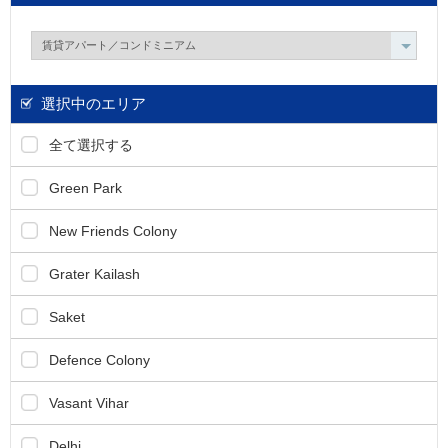
し
ま
す
。
選択中のエリア
全て選択する
Green Park
New Friends Colony
Grater Kailash
Saket
Defence Colony
Vasant Vihar
Delhi