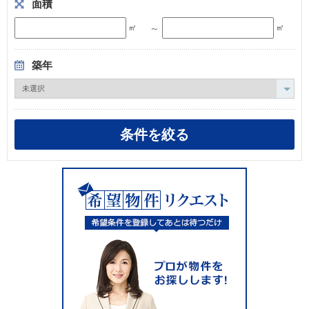
面積
～
㎡
㎡
築年