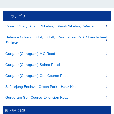
移
動
し
カテゴリ
ま
す
Vasant Vihar、Anand Niketan、Shanti Niketan、Westend
。
本
Defence Colony、GK-I、GK-II、Panchsheel Park / Panchsheel
文
Enclave
に
移
動
Gurgaon(Gurugram) MG Road
し
ま
Gurgaon(Gurugram) Sohna Road
す
。
Gurgaon(Gurugram) Golf Course Road
フ
ッ
Safdarjung Enclave, Green Park、Hauz Khas
タ
情
報
Gurugram Golf Course Extension Road
に
移
物件種別
動