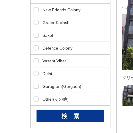
ダ
情
New Friends Colony
報
に
Grater Kailash
移
動
Saket
し
ま
Defence Colony
す
。
Vasant Vihar
本
文
Delhi
クリ
に
移
Gurugram(Gurgaon)
動
し
Other(その他)
ま
す
。
フ
ッ