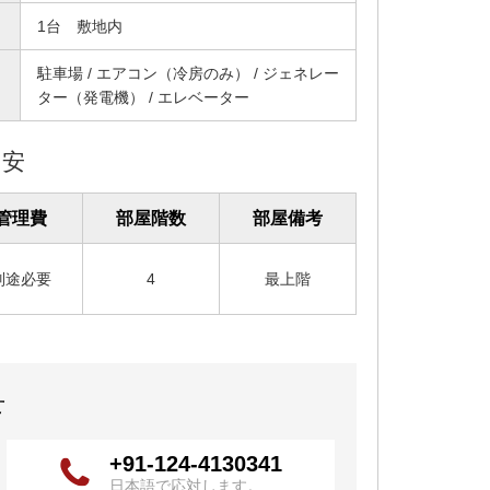
1台 敷地内
駐車場 / エアコン（冷房のみ） / ジェネレー
ター（発電機） / エレベーター
目安
管理費
部屋階数
部屋備考
別途必要
4
最上階
せ
+91-124-4130341
日本語で応対します。