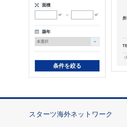
面積
㎡
㎡
～
所
築年
T
（
スターツ海外ネットワーク