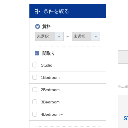
タ
条件を絞る
情
報
に
賃料
移
動
～
し
ま
間取り
す
。
Studio
1Bedroom
正確
2Bedroom
3Bedroom
4Bedroom～
S