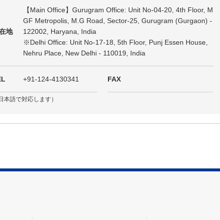
【Main Office】Gurugram Office: Unit No-04-20, 4th Floor, M
GF Metropolis, M.G Road, Sector-25, Gurugram (Gurgaon) -
在地
122002, Haryana, India
※Delhi Office: Unit No-17-18, 5th Floor, Punj Essen House,
Nehru Place, New Delhi - 110019, India
EL
+91-124-4130341
FAX
日本語で対応します）