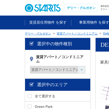
ペ
海外赴
ー
デリー・グルガオン
デリー・
ジ
内
賃貸居住用物件 を探す
事業用物件 を探
を
移
デリー・グルガオン
賃貸アパート／コンドミニアム
Def
動
す
選択中の物件種別
DE
る
た
め
賃貸アパート／コンドミニア
ム
の
家具
リ
ン
ク
で
選択中のエリア
す
。
全て選択する
ヘ
ッ
Green Park