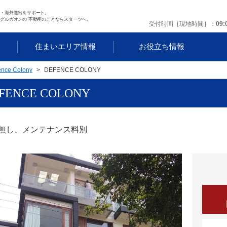
任・海外進出をサポート。
グルガオンの 不動産のことならスターツへ。
受付時間［現地時間］
09:
す
住まいエリア情報
お役立ち情報
ence Colony
DEFENCE COLONY
FENCE COLONY
無し、メンテナンス料別