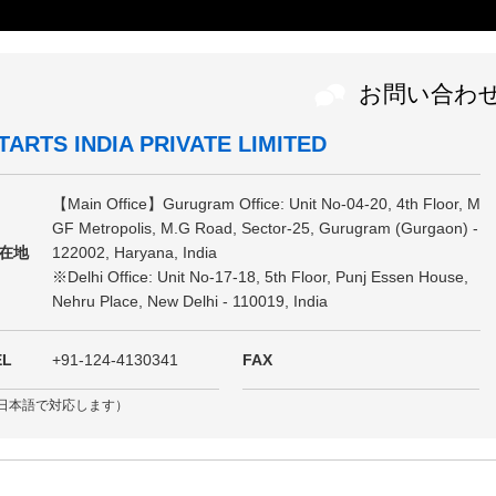
お問い合わ
TARTS INDIA PRIVATE LIMITED
【Main Office】Gurugram Office: Unit No-04-20, 4th Floor, M
GF Metropolis, M.G Road, Sector-25, Gurugram (Gurgaon) -
在地
122002, Haryana, India
※Delhi Office: Unit No-17-18, 5th Floor, Punj Essen House,
Nehru Place, New Delhi - 110019, India
EL
+91-124-4130341
FAX
日本語で対応します）