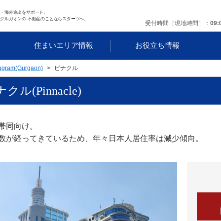
任・海外進出をサポート。
グルガオンの 不動産のことならスターツへ。
受付時間［現地時間］
09:
す
住まいエリア情報
お役立ち情報
ugram(Gurgaon)
ピナクル
クル(Pinnacle)
帯同向け。
数が経ってきているため、年々日本人居住率は減少傾向。