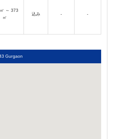
㎡ ～
373
込み
-
-
㎡
 43 Gurgaon