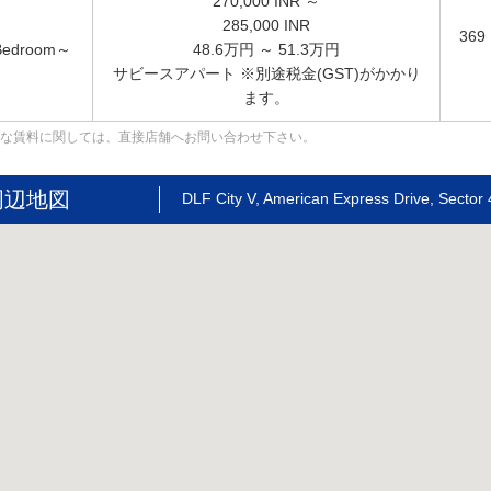
270,000
INR ～
285,000
INR
369
Bedroom～
48.6万円 ～ 51.3万円
サビースアパート ※別途税金(GST)がかかり
ます。
な賃料に関しては、直接店舗へお問い合わせ下さい。
周辺地図
DLF City V, American Express Drive, Sector