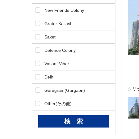
ダ
情
New Friends Colony
報
に
Grater Kailash
移
動
Saket
し
ま
Defence Colony
す
。
Vasant Vihar
本
文
Delhi
に
クリ
移
Gurugram(Gurgaon)
動
し
Other(その他)
ま
す
。
フ
ッ