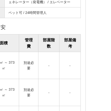
ェネレーター（発電機） / エレベーター
ペット可 / 24時間管理人
目安
管理
部屋階
部屋備
面積
費
数
考
㎡ ～
373
別途必
-
-
要
㎡
㎡ ～
373
別途必
-
-
要
㎡