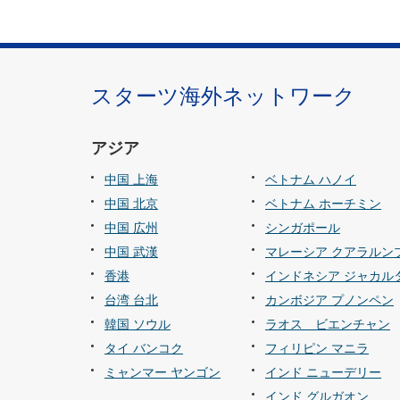
スターツ海外ネットワーク
アジア
中国 上海
ベトナム ハノイ
中国 北京
ベトナム ホーチミン
中国 広州
シンガポール
中国 武漢
マレーシア クアラルン
香港
インドネシア ジャカル
台湾 台北
カンボジア プノンペン
韓国 ソウル
ラオス ビエンチャン
タイ バンコク
フィリピン マニラ
ミャンマー ヤンゴン
インド ニューデリー
インド グルガオン