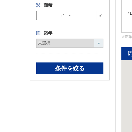
面積
4
㎡
㎡
～
築年
正確