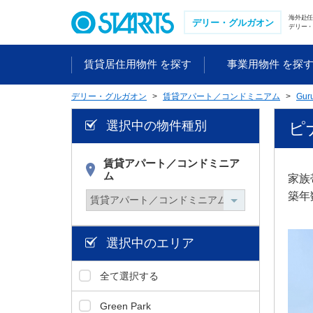
ペ
海外赴
ー
デリー・グルガオン
デリー・
ジ
内
賃貸居住用物件 を探す
事業用物件 を探
を
移
デリー・グルガオン
賃貸アパート／コンドミニアム
Gur
動
す
選択中の物件種別
ピナ
る
た
め
賃貸アパート／コンドミニア
ム
の
家族
リ
築年
ン
ク
で
選択中のエリア
す
。
全て選択する
ヘ
ッ
Green Park