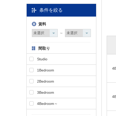
タ
条件を絞る
情
報
に
賃料
移
動
～
し
ま
間取り
す
。
Studio
4
1Bedroom
2Bedroom
3Bedroom
4
4Bedroom～