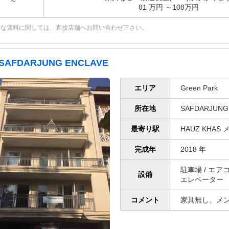
～
81 万円 ～108万円
確な賃料に関しては、直接店舗へお問い合わせ下さい。
SAFDARJUNG ENCLAVE
エリア
Green Park
所在地
SAFDARJUNG 
最寄り駅
HAUZ KHAS
完成年
2018 年
駐車場 / エア
設備
エレベーター
コメント
家具無し、メ