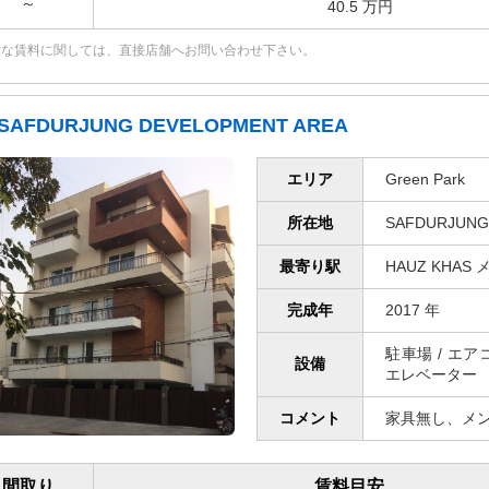
～
40.5 万円
確な賃料に関しては、直接店舗へお問い合わせ下さい。
SAFDURJUNG DEVELOPMENT AREA
エリア
Green Park
所在地
SAFDURJUNG
最寄り駅
HAUZ KHAS
完成年
2017 年
駐車場 / エ
設備
エレベーター
コメント
家具無し、メ
間取り
賃料目安