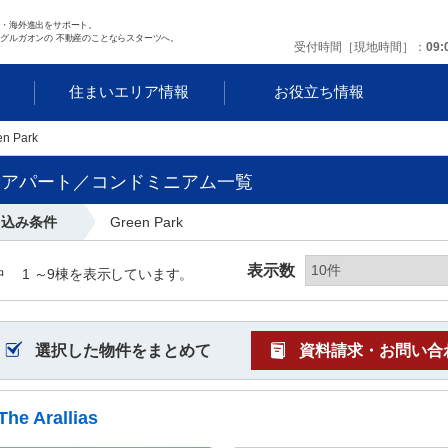
任・海外進出をサポート。
グルガオンの 不動産のことならスターツへ。
受付時間［現地時間］
09:
す
住まいエリア情報
お役立ち情報
en Park
貸アパート／コンドミニアム一覧
り込み条件
Green Park
表示数
中
1 ～
9
棟を表示しています。
選択した物件をまとめて
資料請求・お問い合
The Arallias