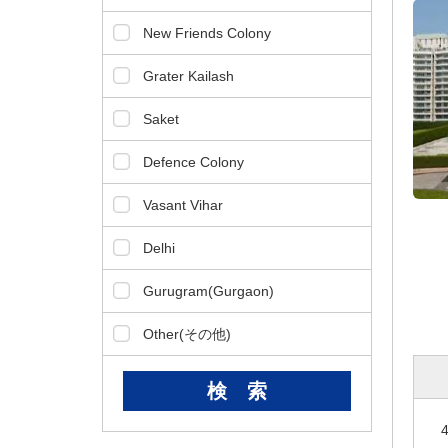
ダ
情
New Friends Colony
報
に
Grater Kailash
移
動
Saket
し
ま
Defence Colony
す
。
Vasant Vihar
本
文
Delhi
に
移
Gurugram(Gurgaon)
動
し
Other(その他)
ま
す
。
フ
ッ