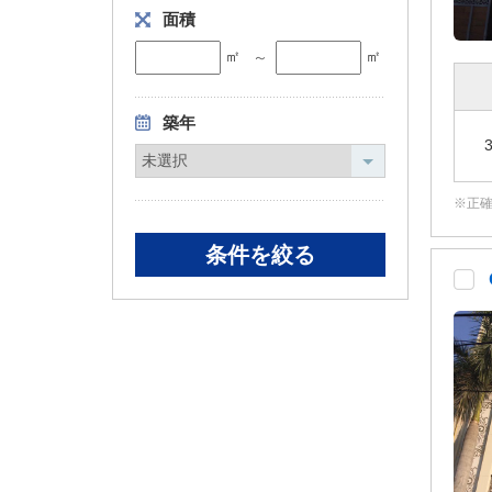
面積
㎡
㎡
～
築年
正