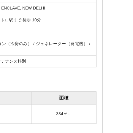
ENCLAVE, NEW DELHI
 メトロ駅まで 徒歩 10分
アコン（冷房のみ） / ジェネレーター（発電機） /
ンテナンス料別
面積
334㎡～