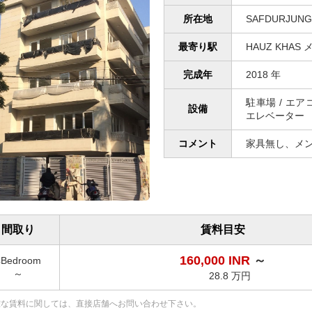
所在地
SAFDURJUNG 
最寄り駅
HAUZ KHAS
完成年
2018 年
駐車場 / エ
設備
エレベーター
コメント
家具無し、メ
間取り
賃料目安
160,000 INR
～
4Bedroom
～
28.8 万円
確な賃料に関しては、直接店舗へお問い合わせ下さい。