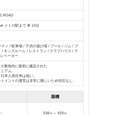
E ROAD
Chowk メトロ駅まで 車 10分
ィ / 駐車場 / 子供の遊び場 / プール / ジム / プ
/ キッズルーム / レストラン / クラブハウス / テ
エレベーター
ース敷地内に最初に建設された
ミニアム。
、日本人居住率は低い。
ートメントの運営は非常に難しいため対応なし。
面積
538㎡～ 929㎡
す。