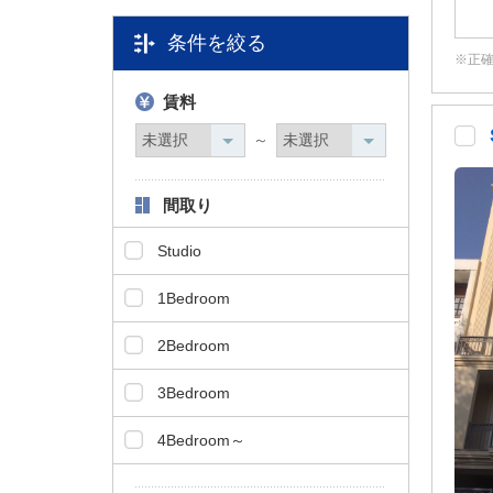
タ
条件を絞る
情
正
報
に
賃料
移
動
～
し
ま
間取り
す
。
Studio
1Bedroom
2Bedroom
3Bedroom
4Bedroom～