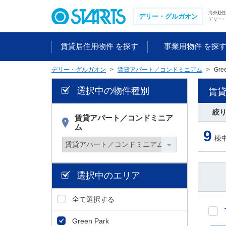
ペ
海外赴
ー
デリー・グルガオン
デリー・
ジ
内
賃貸居住用物件 を探す
事業用物件 を探
を
移
デリー・グルガオン
賃貸アパート／コンドミニアム
Gre
動
す
選択中の物件種別
賃
る
た
絞
め
賃貸アパート／コンドミニア
ム
の
9
棟
リ
ン
ク
で
選択中のエリア
す
。
全て選択する
ヘ
ッ
Green Park