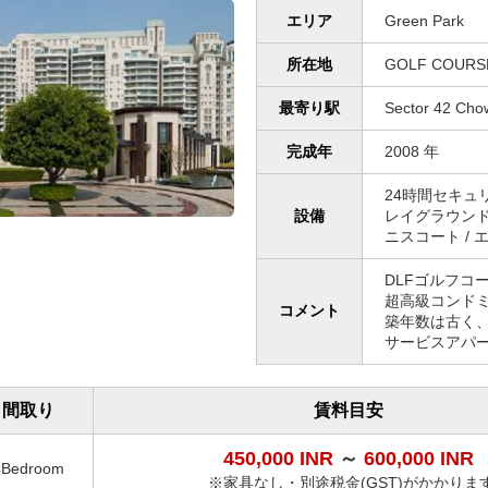
エリア
Green Park
所在地
GOLF COURS
最寄り駅
Sector 42 
完成年
2008 年
24時間セキュリテ
設備
レイグラウンド 
ニスコート / 
DLFゴルフコ
超高級コンド
コメント
築年数は古く
サービスアパ
間取り
賃料目安
450,000 INR
～
600,000 INR
4Bedroom
※家具なし・別途税金(GST)がかかりま