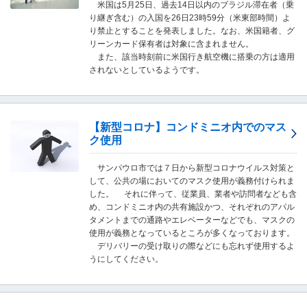
米国は5月25日、過去14日以内のブラジル滞在者（乗
移
り継ぎ含む）の入国を26日23時59分（米東部時間）よ
動
り禁止とすることを発表しました。なお、米国籍者、グ
し
リーンカード保有者は対象に含まれません。
ま
また、該当時刻前に米国行き航空機に搭乗の方は適用
す
されないとしているようです。
。
本
文
に
【新型コロナ】コンドミニオ内でのマス
移
ク使用
動
し
ま
サンパウロ市では７日から新型コロナウイルス対策と
す
して、公共の場においてのマスク使用が義務付けられま
。
した。 それに伴って、従業員、業者や訪問者なども含
フ
め、コンドミニオ内の共有施設かつ、それぞれのアパル
ッ
タメントまでの通路やエレベーターなどでも、マスクの
タ
使用が義務となっているところが多くなっております。
情
デリバリーの受け取りの際などにも忘れず使用するよ
報
うにしてください。
に
移
動