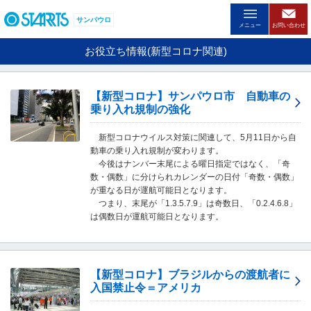
ペ
ー
サンパウロ
メニュー
お問い合わせ
ジ
内
お役立ち情報(新型コロナ関連)
を
移
動
【新型コロナ】サンパウロ市 自動車の
す
乗り入れ規制の強化
る
た
新型コロナウイルス対策に関連して、5月11日から自
め
動車の乗り入れ規制が変わります。
の
今後はナンバー末尾による曜日指定ではなく、「奇
リ
数・偶数」に分けられカレンダーの日付「奇数・偶数」
ン
が重なる日が運航可能日となります。
ク
つまり、末尾が「1.3.5.7.9」は奇数日、「0.2.4.6.8」
で
は偶数日が運航可能日となります。
す
。
ヘ
ッ
ダ
【新型コロナ】ブラジルからの渡航者に
情
入国禁止令＝アメリカ
報
に