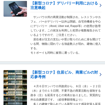
し
【新型コロナ】デリバリー利用における
ま
注意喚起
す
。
サンパウロ州の商業活動が制限され、レストランやカ
フェ、バーがデリバリー以外は閉鎖。自宅待機者を中心
にデリバリー（ifood, Uber eat, Rappi等）の使用が急増
しています。この状況を利用した犯罪が複数報告されて
いるようですので、ご注意ください。
居住者が注文の支払いや受け取りのために扉を開けて
いる間、物陰に隠れている強盗数人が現れ、建物に侵入
する。
モトボーイも同時に被害に遭っている。
【新型コロナ】住居ビル、商業ビルの対
応参考例
４月６日サンパウロ州政府から、８日（水）～２２日
（水）までの１５日間、不要不急の商業活動を規制する
政令（注）を延長するとの発表がありました。実質的な
外出自粛要請です。（総領事館情報より）
多くの建物で取られている新型コロナ感染対策も延長