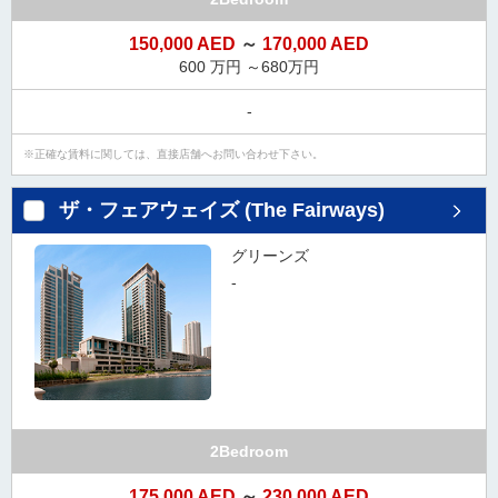
ダ
情
150,000 AED
～
170,000 AED
報
600 万円 ～680万円
に
移
-
動
し
正確な賃料に関しては、直接店舗へお問い合わせ下さい。
ま
す
ザ・フェアウェイズ (The Fairways)
。
本
グリーンズ
文
-
に
移
動
し
ま
す
。
2Bedroom
フ
ッ
175,000 AED
～
230,000 AED