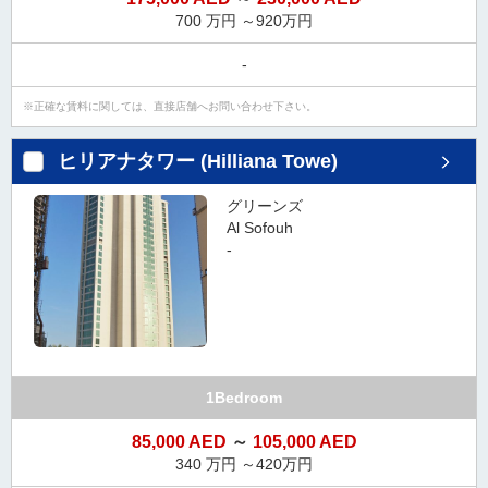
タ
700 万円 ～920万円
情
-
報
に
正確な賃料に関しては、直接店舗へお問い合わせ下さい。
移
動
ヒリアナタワー (Hilliana Towe)
し
ま
グリーンズ
す
Al Sofouh
。
-
1Bedroom
85,000 AED
～
105,000 AED
340 万円 ～420万円