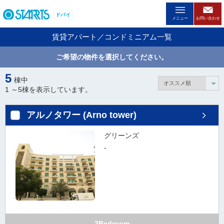
ペ
ドバイ
ー
メニュー
お問い合わせ
ジ
賃貸アパート／コンドミニアム一覧
内
を
ご希望の物件を選択してください。
移
動
5
棟中
す
1 ～
5
棟を表示しています。
る
た
アルノタワー (Arno tower)
め
の
グリーンズ
リ
-
ン
ク
で
す
。
ヘ
ッ
2Bedroom