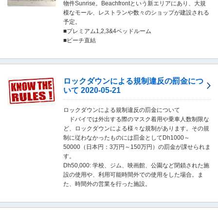
物件Sunrise。Beachfrontという新エリアにあり、大規
移
模なモール、レストランや数々のショップが建設される
動
予定。
し
■プレミアム1,2,3&4ベッドルーム
ま
■ビーチ直結
す
。
本
文
ロックダウンによる規制違反の罰金につ
に
いて 2020-05-21
移
動
し
ロックダウンによる規制違反の罰金について
ま
ドバイでは外出する際のマスク着用や乗車人数制限な
す
ど、ロックダウンによる様々な規制があります。その規
。
制に従わなかったものには罰金としてDh1000～
フ
50000（日本円：3万円～150万円）の罰金が課せられま
ッ
す。
タ
Dh50,000: 学校、ジム、映画館、公園など閉鎖された施
情
設の使用や、利用可能時間外での使用をした場合。ま
報
た、時間外の営業を行った施設。
に
移
動