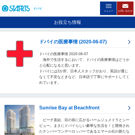
ペ
ー
ドバイ
メニュー
お問い合わせ
ジ
内
お役立ち情報
を
移
動
ドバイの医療事情 (2020-06-07)
す
る
ドバイの医療事情 2020-06-07
た
海外で生活するにおいて、ドバイの医療事情はどうか
め
と心配になると思います。
の
ドバイには2か所、日本人スタッフがおり、英語が通じ
リ
なくて不安なときなど、日本語で丁寧にサポートしてく
ン
れています。
ク
で
す
。
ヘ
Sunrise Bay at Beachfront
ッ
ダ
ビーチ直結、目の前に広がるパームジュメイラとシー
情
ビュー。まさにドバイらしい豪華な生活を！と開発され
報
たナンバーワンデベロッパーであるエマール社の新たな
に