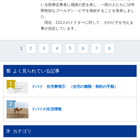
いる医療従事者に感謝の意を表し、一部の人たちに10年
間有効なゴールデン・ビザを発給することを発表しまし
た。
現在、212人のドクターに対して、そのビザを与える
事が決定しています。
1
2
3
4
5
6
7
8
よく見られている記事
ドバイ 住宅事情① （住宅の種類・契約の手順）
ドバイの生活情報
カテゴリ