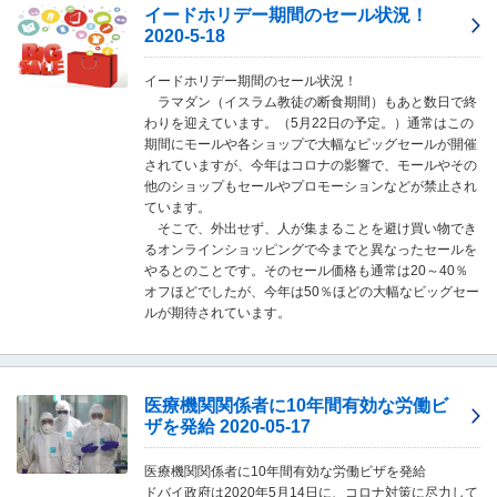
し
イードホリデー期間のセール状況！
ま
2020-5-18
す
。
イードホリデー期間のセール状況！
ラマダン（イスラム教徒の断食期間）もあと数日で終
わりを迎えています。（5月22日の予定。）通常はこの
期間にモールや各ショップで大幅なビッグセールが開催
されていますが、今年はコロナの影響で、モールやその
他のショップもセールやプロモーションなどが禁止され
ています。
そこで、外出せず、人が集まることを避け買い物でき
るオンラインショッピングで今までと異なったセールを
やるとのことです。そのセール価格も通常は20～40％
オフほどでしたが、今年は50％ほどの大幅なビッグセー
ルが期待されています。
医療機関関係者に10年間有効な労働ビ
ザを発給 2020-05-17
医療機関関係者に10年間有効な労働ビザを発給
ドバイ政府は2020年5月14日に、コロナ対策に尽力して