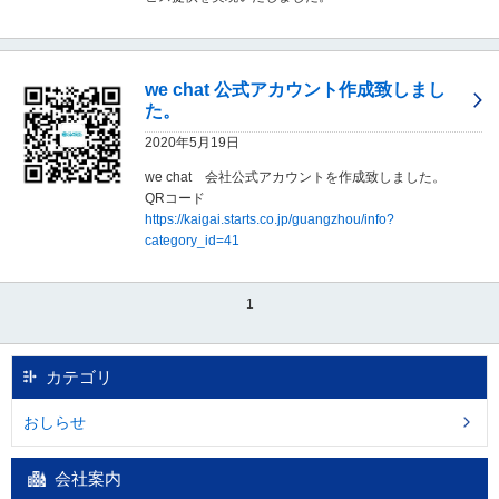
移
動
し
ま
we chat 公式アカウント作成致しまし
す
た。
。
2020年5月19日
本
文
we chat 会社公式アカウントを作成致しました。
に
QRコード
移
https://kaigai.starts.co.jp/guangzhou/info?
動
category_id=41
し
ま
す
1
。
フ
ッ
カテゴリ
タ
情
報
おしらせ
に
移
会社案内
動