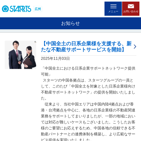
ペ
ー
広州
メニュー
お問い合わせ
ジ
内
お知らせ
を
移
動
【中国全土の日系企業様を支援する、新
す
たな不動産サポートサービスを開始】
る
た
2025年11月03日
め
「中国全土における日系企業サポートネットワーク提供
の
可能」
リ
スターツの中国各拠点は、スターツグループの一員と
ン
して、このたび「中国全土を対象とした日系企業様向け
ク
不動産サポートネットワーク」の提供を開始いたしまし
で
た。
す
従来より、当社中国エリアは中国内陸4拠点および香
。
港・台湾拠点を中心に、各地の日系企業様の不動産関連
ヘ
業務をサポートしてまいりましたが、一部の地域におい
ッ
ては対応が難しいケースもございました。こうしたお客
ダ
様のご要望にお応えするため、中国各地の信頼できる不
情
動産パートナーとの連携体制を構築し、より広範なサー
報
ビス提供を実現いたしました。
に