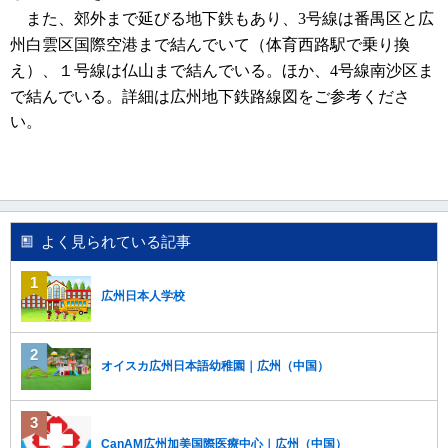
移
また、郊外まで延びる地下鉄もあり、3号線は番禺区と広
動
州白雲区国際空港まで結んでい
て
（体育西路駅で乗り換
し
え）
、１
号線
は仏山まで結んでいる。
ほか、4号線南沙区ま
ま
す
で結んでいる。
詳細は広州地下鉄路線図をご参考くださ
。
い。
本
文
に
移
動
し
よく見られている記事
ま
す
。
広州日本人学校
フ
ッ
タ
情
オイスカ広州日本語幼稚園｜広州（中国）
報
に
移
動
CanAM広州加美国際医療中心｜広州（中国）