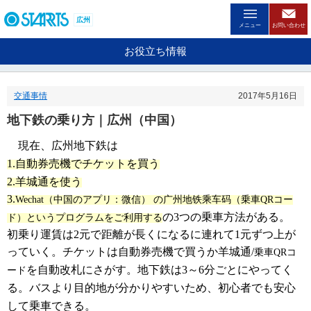
ペ
ー
広州
メニュー
お問い合わせ
ジ
内
お役立ち情報
を
移
動
交通事情
2017年5月16日
す
る
地下鉄の乗り方｜広州（中国）
た
め
現在、広州地下鉄は
の
1.
自動券売機でチケットを買う
リ
ン
2.
羊城通を使う
ク
3.
Wechat
（
中国
のアプリ：
微信）
の
广州地铁乘车码（
乗車
QR
コー
で
の
3
つの乗車方法がある。
す
ド
）
というプログラムをご利用する
。
初乗り運賃は2元で距離が長くになるに連れて1元ずつ上が
ヘ
っていく。チケットは自動券売機で買うか羊城通
/
乗車
QR
コ
ッ
を自動改札にさがす。地下鉄は3～6分ごとにやってく
ダ
ード
情
る。バスより目的地が分かりやすいため、初心者でも安心
報
して乗車できる。
に