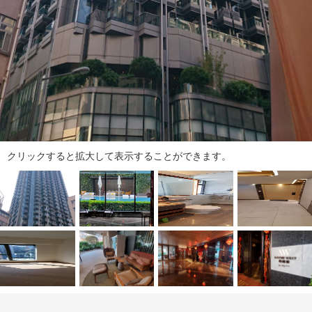
タ
情
報
に
移
動
し
ま
す
。
クリックすると拡大して表示することができます。