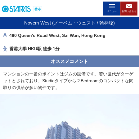
ペ
香港
ー
メニュー
お問い合わせ
ジ
Novem West (ノーベム・ウェスト / 翰林峰)
内
を
460 Queen's Road West, Sai Wan, Hong Kong
移
動
香港大学 HKU駅 徒歩 1分
す
る
オススメコメント
た
め
マンションの一番のポイントはジムの設備です。若い世代がターゲ
の
ットとされており、Studioタイプから２Bedroomのコンパクトな間
リ
取りの供給が多い物件です。
ン
ク
で
す
。
ヘ
ッ