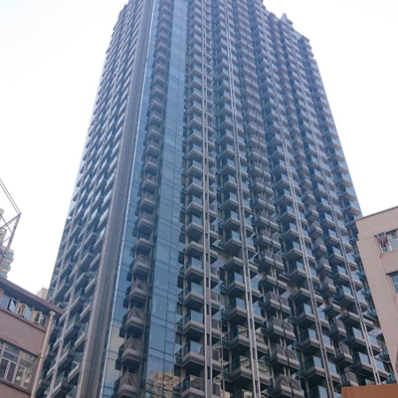
ダ
情
報
に
移
動
し
ま
す
。
本
文
に
移
動
し
ま
す
。
フ
ッ