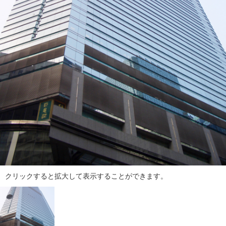
ダ
情
報
に
移
動
し
ま
す
。
本
文
に
移
動
し
クリックすると拡大して表示することができます。
ま
す
。
フ
ッ