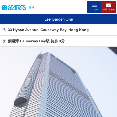
ペ
香港
ー
メニュー
お問い合わせ
ジ
Lee Garden One
内
を
33 Hysan Avenue, Causeway Bay, Hong Kong
移
動
銅鑼湾 Causeway Bay駅 徒歩 3分
す
る
た
め
の
リ
ン
ク
で
す
。
ヘ
ッ