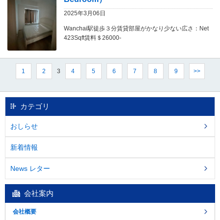
し
ま
2025年3月06日
す
Wanchai駅徒歩３分賃貸部屋がかなり少ない広さ：Net
。
423Sqft賃料＄26000-
3
1
2
4
5
6
7
8
9
>>
カテゴリ
おしらせ
新着情報
News レター
会社案内
会社概要