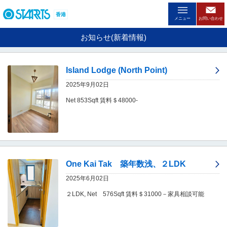
ペ
ー
香港
メニュー
お問い合わせ
ジ
内
お知らせ(新着情報)
を
移
動
Island Lodge (North Point)
す
る
2025年9月02日
た
Net 853Sqft 賃料＄48000-
め
の
リ
ン
ク
で
す
One Kai Tak 築年数浅、２LDK
。
ヘ
2025年6月02日
ッ
２LDK, Net 576Sqft 賃料＄31000－家具相談可能
ダ
情
報
に