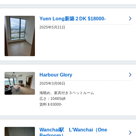
移
動
し
Yuen Long新築２DK $18000-
ま
2025年5月21日
す
。
本
文
に
移
動
し
Harbour Glory
ま
す
2025年3月06日
。
フ
海眺め、家具付き３ベットルーム
ッ
広さ：1048Sqft
タ
賃料＄63000-
情
報
に
移
Wanchai駅 L'Wanchai（One
動
Bedroom）