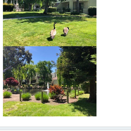
し
ま
す
。