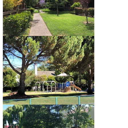
移
動
し
ま
す
。
本
文
に
移
動
し
ま
す
。
フ
ッ
タ
情
報
に
移
動