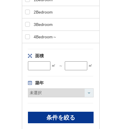
2Bedroom
3Bedroom
4Bedroom～
面積
㎡
㎡
～
築年