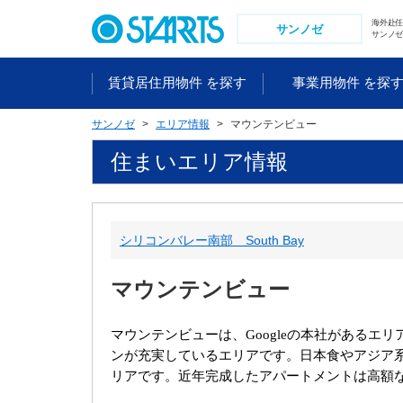
ペ
海外赴
ー
サンノゼ
サンノゼ
ジ
内
賃貸居住用物件 を探す
事業用物件 を探
を
移
サンノゼ
エリア情報
マウンテンビュー
動
す
住まいエリア情報
る
た
め
の
シリコンバレー南部 South Bay
リ
ン
マウンテンビュー
ク
で
す
マウンテンビューは、
Google
の本社があるエリ
。
ンが充実しているエリアです。日本食やアジア
ヘ
リアです。
近年完成したアパートメントは高額
ッ