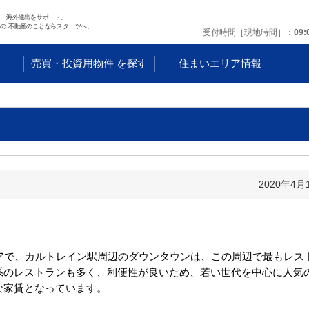
任・海外進出をサポート。
の 不動産のことならスターツへ。
受付時間［現地時間］
09:
す
売買・投資用物件 を探す
住まいエリア情報
2020年4月
アで、カルトレイン駅周辺のダウンタウンは、この周辺で最もレス
系のレストランも多く、利便性が良いため、若い世代を中心に人気
な家賃となっています。