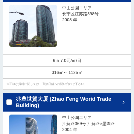
中山公園エリア
长宁区江苏路398号
2008 年
6.5-7.0元/㎡/日
316㎡～ 1125㎡
正確な賃料に関しては、直接店舗へお問い合わせ下さい。
兆豊世貿大厦 (Zhao Feng Worid Trade
Building)
中山公園エリア
江蘇路369号 江蘇路×愚園路
2004 年