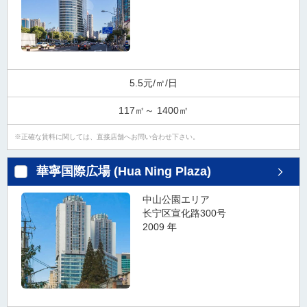
5.5元/㎡/日
117㎡～ 1400㎡
正確な賃料に関しては、直接店舗へお問い合わせ下さい。
華寧国際広場 (Hua Ning Plaza)
中山公園エリア
长宁区宣化路300号
2009 年