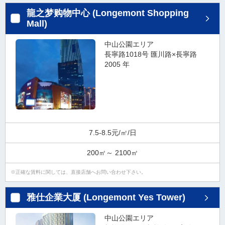
タ
龍之梦购物中心 (Longemont Shopping
情
Mall)
報
に
中山公園エリア
移
長寧路1018号 匯川路×長寧路
動
2005 年
し
ま
す
。
7.5-8.5元/㎡/日
200㎡～ 2100㎡
正確な賃料に関しては、直接店舗へお問い合わせ下さい。
雅仕企業大厦 (Longemont Yes Tower)
中山公園エリア