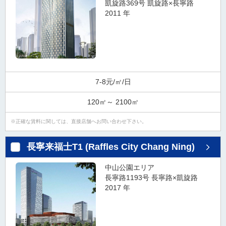
凱旋路369号 凱旋路×長寧路
2011 年
7-8元/㎡/日
120㎡～ 2100㎡
正確な賃料に関しては、直接店舗へお問い合わせ下さい。
長寧来福士T1 (Raffles City Chang Ning)
中山公園エリア
長寧路1193号 長寧路×凱旋路
2017 年