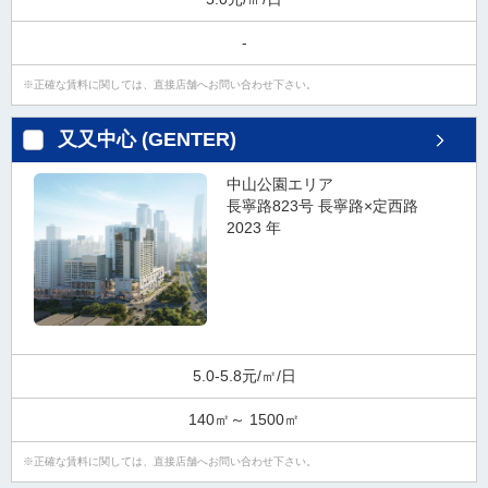
ダ
情
-
報
に
正確な賃料に関しては、直接店舗へお問い合わせ下さい。
移
動
又又中心 (GENTER)
し
ま
中山公園エリア
す
長寧路823号 長寧路×定西路
。
2023 年
本
文
に
移
動
し
5.0-5.8元/㎡/日
ま
す
140㎡～ 1500㎡
。
フ
正確な賃料に関しては、直接店舗へお問い合わせ下さい。
ッ