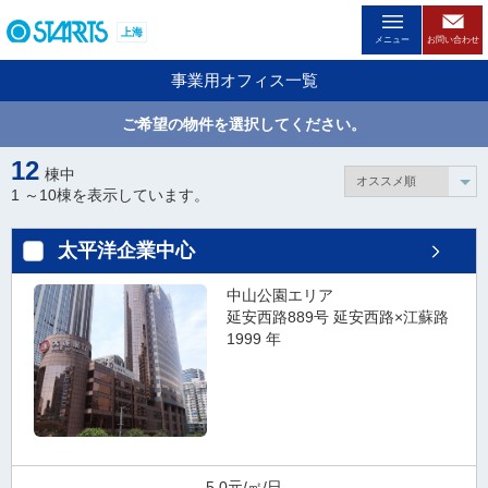
ペ
上海
ー
メニュー
お問い合わせ
ジ
事業用オフィス一覧
内
を
ご希望の物件を選択してください。
移
動
12
棟中
す
1 ～
10
棟を表示しています。
る
た
太平洋企業中心
め
の
中山公園エリア
リ
延安西路889号 延安西路×江蘇路
ン
1999 年
ク
で
す
。
ヘ
ッ
5.0元/㎡/日