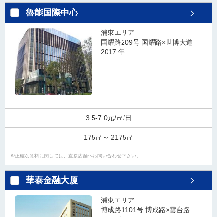
タ
魯能国際中心
情
報
浦東エリア
に
国耀路209号 国耀路×世博大道
移
2017 年
動
し
ま
す
。
3.5-7.0元/㎡/日
175㎡～ 2175㎡
正確な賃料に関しては、直接店舗へお問い合わせ下さい。
華泰金融大厦
浦東エリア
博成路1101号 博成路×雲台路