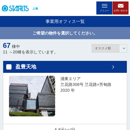
ペ
上海
ー
メニュー
お問い合わせ
ジ
事業用オフィス一覧
内
を
ご希望の物件を選択してください。
移
動
67
棟中
す
11 ～
20
棟を表示しています。
る
た
盈豊天地
め
の
浦東エリア
リ
兰花路308号 兰花路×芳甸路
ン
2020 年
ク
で
す
。
ヘ
ッ
5.8元/㎡/日