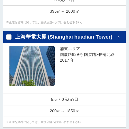
ダ
情
395㎡～ 2600㎡
報
に
正確な賃料に関しては、直接店舗へお問い合わせ下さい。
移
動
上海華電大厦 (Shanghai huadian Tower)
し
ま
浦東エリア
す
国展路839号 国展路×長清北路
。
2017 年
本
文
に
移
動
し
5.5-7.0元/㎡/日
ま
す
200㎡～ 1850㎡
。
フ
正確な賃料に関しては、直接店舗へお問い合わせ下さい。
ッ