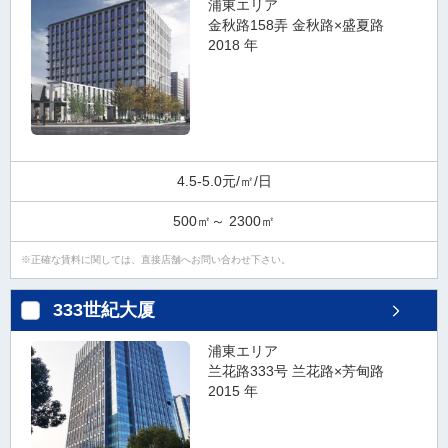
浦東エリア
金秋路158弄 金秋路×盛夏路
2018 年
4.5-5.0元/㎡/日
500㎡～ 2300㎡
正確な賃料に関しては、直接店舗へお問い合わせ下さい。
333世紀大厦
浦東エリア
兰花路333号 兰花路×芳甸路
2015 年