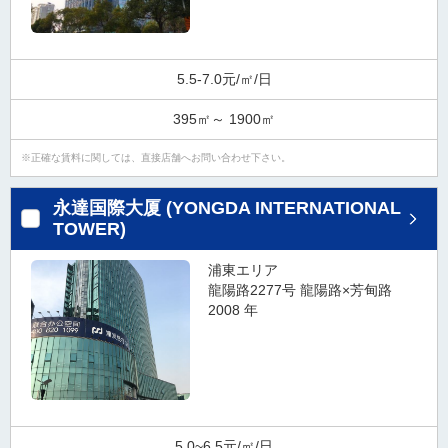
5.5-7.0元/㎡/日
395㎡～ 1900㎡
正確な賃料に関しては、直接店舗へお問い合わせ下さい。
永達国際大厦 (YONGDA INTERNATIONAL
TOWER)
浦東エリア
龍陽路2277号 龍陽路×芳甸路
2008 年
5.0~6.5元/㎡/日