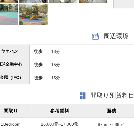
周辺環境
ヤオハン
徒歩
13分
環球金融中心
徒歩
15分
金匯（IFC）
徒歩
15分
間取り別賃料
間取り
参考賃料
面積
1Bedroom
16,000元~17,000元
87
㎡ ～
88
㎡