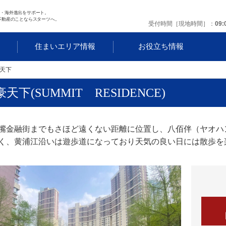
任・海外進出をサポート。
不動産のことならスターツへ。
受付時間［現地時間］
09:
す
住まいエリア情報
お役立ち情報
天下
天下(SUMMIT RESIDENCE)
嘴金融街までもさほど遠くない距離に位置し、八佰伴（ヤオハ
く、黄浦江沿いは遊歩道になっており天気の良い日には散歩を