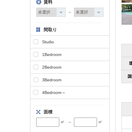
賃料
タ
情
～
報
に
間取り
移
動
Studio
し
ま
1Bedroom
す
。
2Bedroom
国
3Bedroom
4Bedroom～
面積
㎡
㎡
～