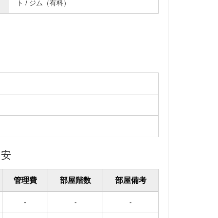
ト / ジム（有料）
目安
管理費
部屋階数
部屋備考
-
-
-