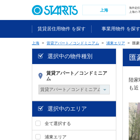
ペ
海外赴
ー
上海
上海の 
ジ
内
賃貸居住用物件 を探す
事業用物件 を探
を
移
上海
賃貸アパート／コンドミニアム
浦東エリア
匯豪
動
す
選択中の物件種別
匯豪
る
た
め
賃貸アパート／コンドミニア
ム
の
陸家
リ
も近
ン
ク
で
選択中のエリア
す
。
全て選択する
ヘ
ッ
浦東エリア