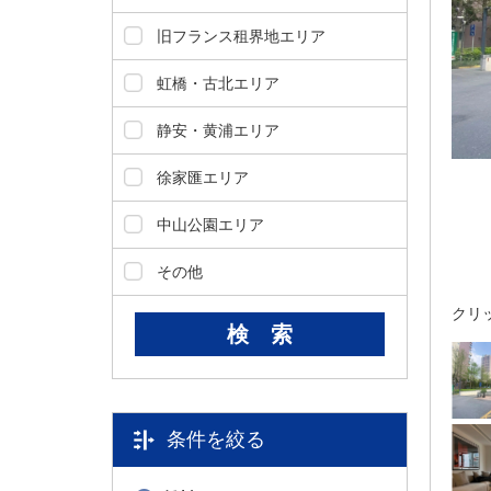
ダ
情
旧フランス租界地エリア
報
に
虹橋・古北エリア
移
動
静安・黄浦エリア
し
ま
徐家匯エリア
す
。
中山公園エリア
本
文
その他
に
クリ
移
動
し
ま
す
。
条件を絞る
フ
ッ