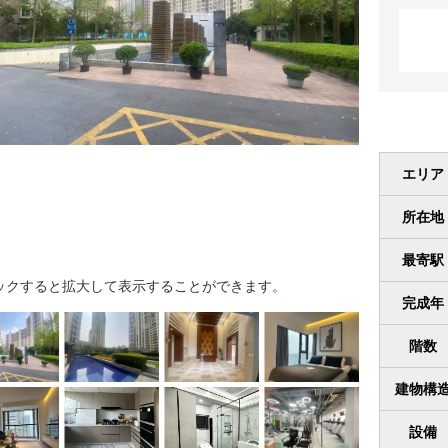
エリア
所在地
最寄駅
ックすると拡大して表示することができます。
完成年
階数
建物構
設備