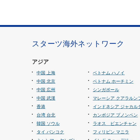
スターツ海外ネットワーク
アジア
中国 上海
ベトナム ハノイ
中国 北京
ベトナム ホーチミン
中国 広州
シンガポール
中国 武漢
マレーシア クアラルン
香港
インドネシア ジャカル
台湾 台北
カンボジア プノンペン
韓国 ソウル
ラオス ビエンチャン
タイ バンコク
フィリピン マニラ