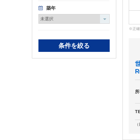
築年
正確
R
所
T
（