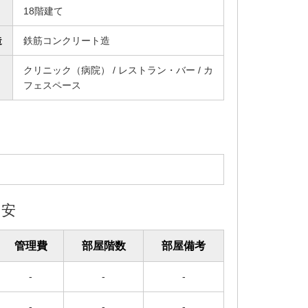
18階建て
造
鉄筋コンクリート造
クリニック（病院） / レストラン・バー / カ
フェスペース
目安
管理費
部屋階数
部屋備考
-
-
-
-
-
-