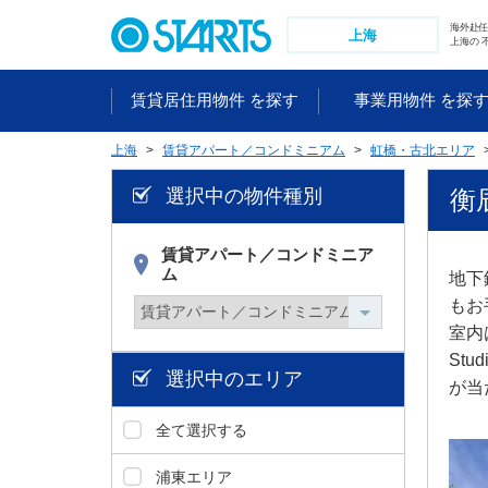
ペ
海外赴
ー
上海
上海の 
ジ
内
賃貸居住用物件 を探す
事業用物件 を探
を
移
上海
賃貸アパート／コンドミニアム
虹橋・古北エリア
動
す
選択中の物件種別
衡辰
る
た
め
賃貸アパート／コンドミニア
ム
の
地下
リ
もお
ン
室内
ク
St
で
選択中のエリア
が当
す
。
全て選択する
ヘ
ッ
浦東エリア