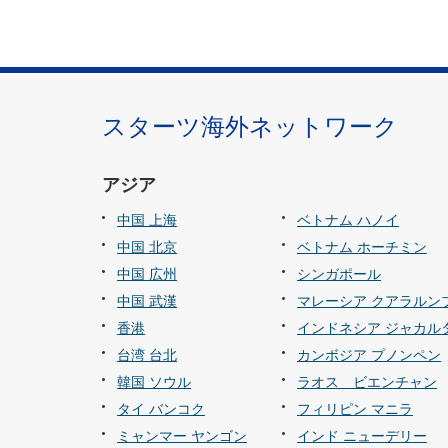
スターツ海外ネットワーク
アジア
中国 上海
ベトナム ハノイ
中国 北京
ベトナム ホーチミン
中国 広州
シンガポール
中国 武漢
マレーシア クアラルン
香港
インドネシア ジャカル
台湾 台北
カンボジア プノンペン
韓国 ソウル
ラオス ビエンチャン
タイ バンコク
フィリピン マニラ
ミャンマー ヤンゴン
インド ニューデリー