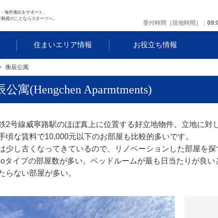
任・海外進出をサポート。
不動産のことならスターツへ。
受付時間［現地時間］
09:
す
住まいエリア情報
お役立ち情報
衡辰公寓
公寓(Hengchen Aparmtments)
鉄2号線威寧路駅のほぼ真上に位置する好立地物件。立地に対
手頃な賃料で10,000元以下のお部屋も比較的多いです。
は少し古くなってきているので、リノベーションした部屋を探
udioタイプの部屋数が多い。ベッドルームが最も日当たりが良
たらない部屋が多い。