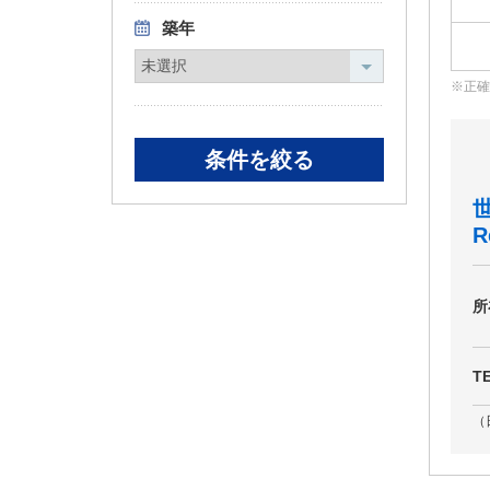
築年
正確
R
所
T
（