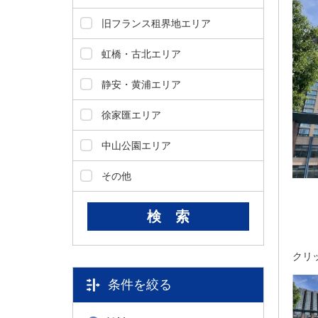
ダ
情
旧フランス租界地エリア
報
に
虹橋・古北エリア
移
動
静安・黄浦エリア
し
ま
徐家匯エリア
す
。
中山公園エリア
本
文
その他
に
移
動
し
ま
クリ
す
。
条件を絞る
フ
ッ