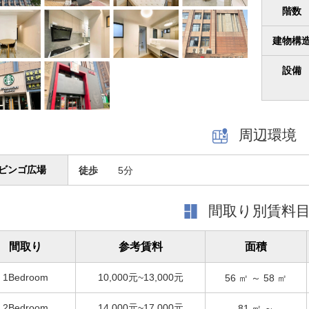
階数
建物構
設備
周辺環境
ビンゴ広場
徒歩
5分
間取り別賃料
間取り
参考賃料
面積
1Bedroom
10,000元~13,000元
56
㎡ ～
58
㎡
2Bedroom
14,000元~17,000元
81
㎡ ～