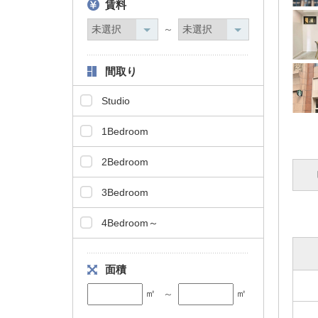
賃料
タ
情
～
報
に
間取り
移
動
Studio
し
ま
1Bedroom
す
。
2Bedroom
3Bedroom
4Bedroom～
面積
㎡
㎡
～