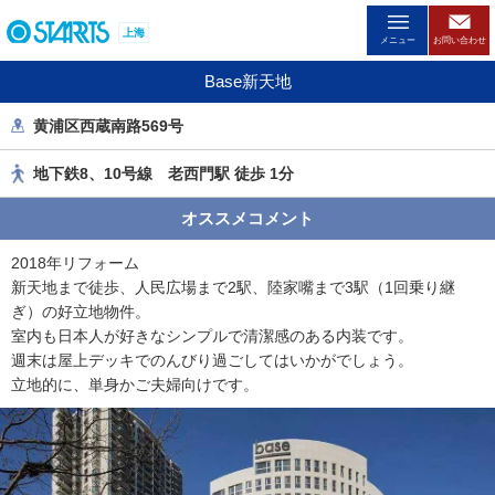
ペ
上海
ー
メニュー
お問い合わせ
ジ
Base新天地
内
を
黄浦区西蔵南路569号
移
動
地下鉄8、10号線 老西門駅 徒歩 1分
す
る
オススメコメント
た
め
2018年リフォーム
の
新天地まで徒歩、人民広場まで2駅、陸家嘴まで3駅（1回乗り継
リ
ぎ）の好立地物件。
ン
室内も日本人が好きなシンプルで清潔感のある内装です。
ク
週末は屋上デッキでのんびり過ごしてはいかがでしょう。
で
立地的に、単身かご夫婦向けです。
す
。
ヘ
ッ