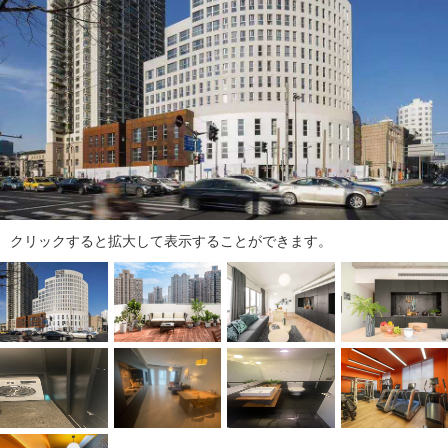
ダ
情
報
に
移
動
し
ま
す
。
本
クリックすると拡大して表示することができます。
文
に
移
動
し
ま
す
。
フ
ッ