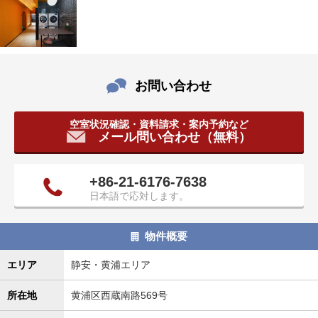
タ
情
報
に
移
お問い合わせ
動
し
ま
空室状況確認・資料請求・案内予約など
メール問い合わせ（無料）
す
。
+86-21-6176-7638
日本語で応対します。
物件概要
エリア
静安・黄浦エリア
所在地
黄浦区西蔵南路569号