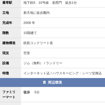
最寄駅
地下鉄8、10号線 老西門 徒歩1分
立地
新天地に徒歩圏内
完成年
2008 年
階数
15階建て
建物構造
鉄筋コンクリート造
現況
空室
設備
ジム（無料） / ランドリー
特徴
インターネット込 / ハウスキーピング・シーツ交換込
周辺環境
ファミリ
徒歩
5分
ーマート