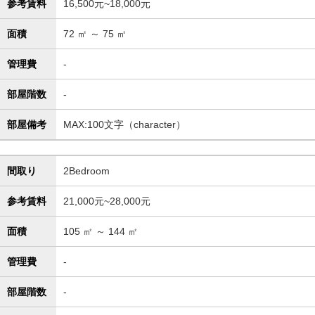
参考賃料
16,500元~18,000元
面積
72
㎡ ～
75
㎡
管理費
-
部屋階数
-
部屋備考
MAX:100文字（character）
間取り
2Bedroom
参考賃料
21,000元~28,000元
面積
105
㎡ ～
144
㎡
管理費
-
部屋階数
-