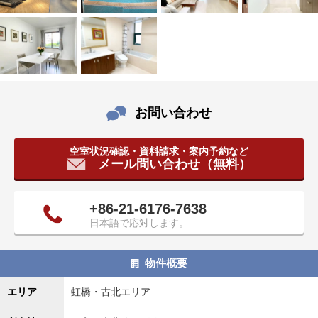
タ
情
報
に
移
動
し
お問い合わせ
ま
す
空室状況確認・資料請求・案内予約など
。
メール問い合わせ（無料）
+86-21-6176-7638
日本語で応対します。
物件概要
エリア
虹橋・古北エリア