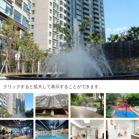
ダ
情
報
に
移
動
し
ま
す
。
本
文
に
クリックすると拡大して表示することができます。
移
動
し
ま
す
。
フ
ッ