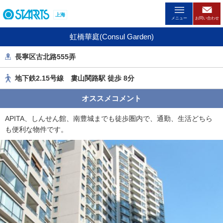
ペ
上海
ー
メニュー
お問い合わせ
ジ
虹橋華庭(Consul Garden)
内
を
長寧区古北路555弄
移
動
地下鉄2.15号線 婁山関路駅 徒歩 8分
す
る
オススメコメント
た
め
APITA、しんせん館、南豊城までも徒歩圏内で、通勤、生活どちら
の
も便利な物件です。
リ
ン
ク
で
す
。
ヘ
ッ