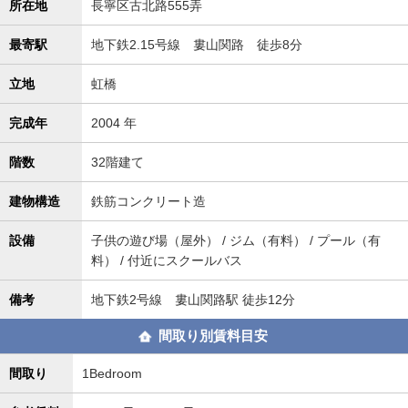
所在地
長寧区古北路555弄
最寄駅
地下鉄2.15号線 婁山関路 徒歩8分
立地
虹橋
完成年
2004 年
階数
32階建て
建物構造
鉄筋コンクリート造
設備
子供の遊び場（屋外） / ジム（有料） / プール（有
料） / 付近にスクールバス
備考
地下鉄2号線 婁山関路駅 徒歩12分
間取り別賃料目安
間取り
1Bedroom