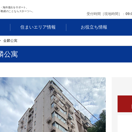
任・海外進出をサポート。
不動産のことならスターツへ。
受付時間［現地時間］
09:
す
住まいエリア情報
お役立ち情報
金麟公寓
麟公寓