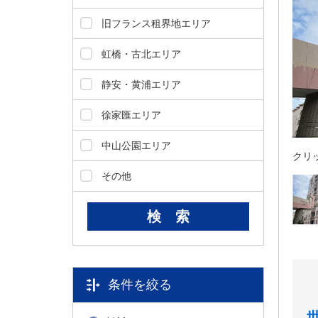
ダ
情
旧フランス租界地エリア
報
に
虹橋・古北エリア
移
動
静安・黄浦エリア
し
ま
徐家匯エリア
す
。
中山公園エリア
クリ
本
文
その他
に
移
動
し
ま
す
。
条件を絞る
フ
ッ