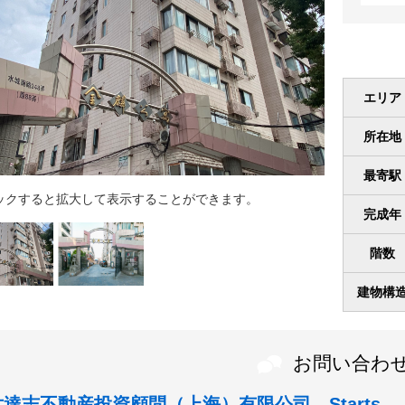
エリア
所在地
最寄駅
ックすると拡大して表示することができます。
完成年
階数
建物構
お問い合わ
世達志不動産投資顧問（上海）有限公司 Starts