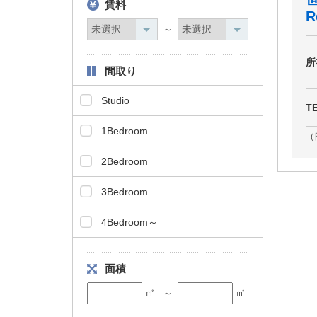
賃料
タ
R
情
～
報
に
所
間取り
移
動
Studio
し
T
ま
1Bedroom
す
（
。
2Bedroom
3Bedroom
4Bedroom～
面積
㎡
㎡
～