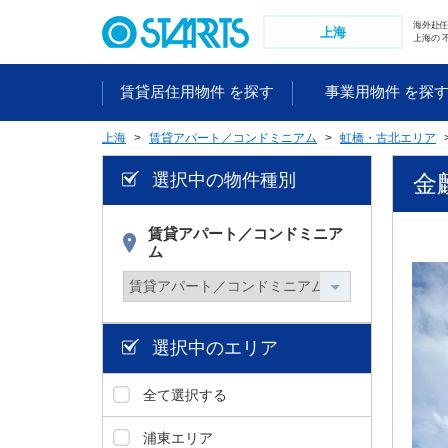
ペ
海外赴
ー
上海
上海の 
ジ
内
賃貸居住用物件 を探す
事業用物件 を探
を
移
上海
賃貸アパート／コンドミニアム
虹橋・古北エリア
動
す
選択中の物件種別
金
る
た
め
賃貸アパート／コンドミニア
ム
の
リ
ン
ク
で
選択中のエリア
す
。
全て選択する
ヘ
ッ
浦東エリア