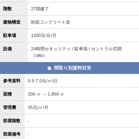
階数
27階建て
建物構造
鉄筋コンクリート造
駐車場
1200元/台/月
設備
24時間セキュリティ / 駐車場 / セントラル空調
（VAV）
間取り別賃料目安
参考賃料
5.5-7.0元/㎡/日
面積
200
㎡ ～
1,850
㎡
管理費
35元/㎡/月
部屋階数
-
部屋備考
-