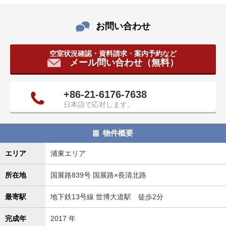
タ
情
お問い合わせ
報
に
移
空室状況確認・資料請求・案内予約など
メール問い合わせ（無料）
動
し
ま
+86-21-6176-7638
す
日本語で応対します。
。
物件概要
エリア
浦東エリア
所在地
国展路839号 国展路×長清北路
最寄駅
地下鉄13号線 世博大道駅 徒歩2分
完成年
2017 年