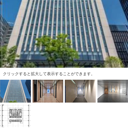
ダ
情
報
に
移
動
し
ま
す
。
本
文
クリックすると拡大して表示することができます。
に
移
動
し
ま
す
。
フ
ッ