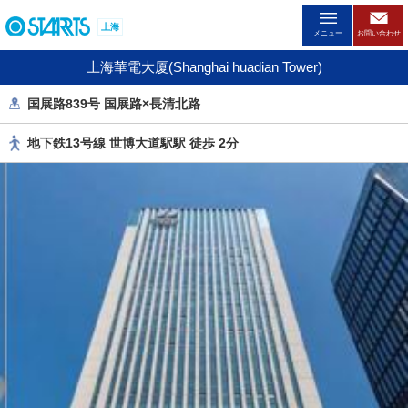
ペ
上海
ー
メニュー
お問い合わせ
ジ
上海華電大厦(Shanghai huadian Tower)
内
を
国展路839号 国展路×長清北路
移
動
地下鉄13号線 世博大道駅駅 徒歩 2分
す
る
た
め
の
リ
ン
ク
で
す
。
ヘ
ッ