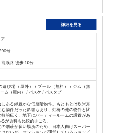
詳細を見る
リア
90号
龍渓路 徒歩 10分
供の遊び場（屋外） / プール（無料） / ジム（無
ルーム（屋内） / バスケ / バスタブ
れにある緑豊かな低層階物件。もともとは欧米系
住む物件だった影響もあり、虹橋の他の物件と比
比較的広く、地下にパーティールームの設置があ
あるが賃料も比較的手ごろ。
ての別荘が多い場所のため、日本人向けスーパー
にはないが、マンションが運営しているショッピ