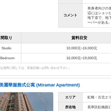
単身者向けの
辺にはショッ
コメント
地下道で、地
ーパーがある
間取り
賃料目安
Studio
10,000元~16,000元
1Bedroom
16,000元~19,000元
確な賃料に関しては、直接店舗へお問い合わせ下さい。
美麗華服務式公寓 (Miramar Apartment)
エリア
虹橋・古北エ
所在地
長寧区虹橋路17