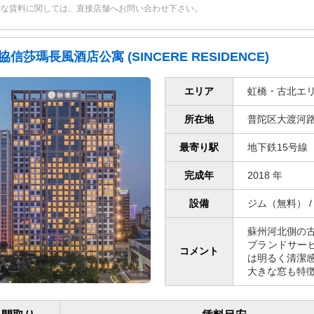
確な賃料に関しては、直接店舗へお問い合わせ下さい。
協信莎瑪長風酒店公寓 (SINCERE RESIDENCE)
エリア
虹橋・古北エ
所在地
普陀区大渡河路
最寄り駅
地下鉄15号線
完成年
2018 年
設備
ジム（無料） /
蘇州河北側の古
ブランドサー
コメント
は明るく清潔
大きな窓も特