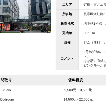
エリア
虹橋・古北エ
所在地
長寧区淞虹路3
最寄り駅
地下鉄2号線 
完成年
2021 年
設備
ジム（無料） /
2号線沿線の
ト。
コメント
ほぼ駅に直結
ピングモール
間取り
賃料目安
Studio
9,500元~10,500元
1Bedroom
14,500元~22,000元