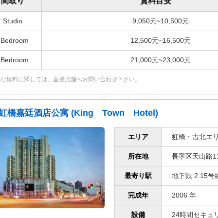
間取り
賃料目安
Studio
9,050元~10,500元
1Bedroom
12,500元~16,500元
2Bedroom
21,000元~23,000元
確な賃料に関しては、直接店舗へお問い合わせ下さい。
虹橋嘉廷酒店公寓 (King Town Hotel)
エリア
虹橋・古北エ
所在地
長寧区天山路11
最寄り駅
地下鉄 2.15
完成年
2006 年
設備
24時間セキュリ