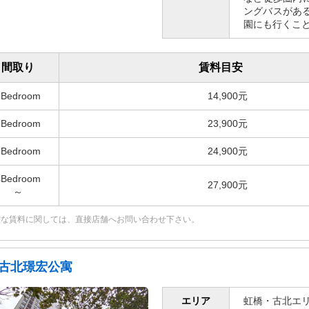
ングバスがあ
園にも行くこ
間取り
賃料目安
1Bedroom
14,900元
2Bedroom
23,900元
3Bedroom
24,900元
4Bedroom
27,900元
～
確な賃料に関しては、直接店舗へお問い合わせ下さい。
古北璟宏公寓
エリア
虹橋・古北エ