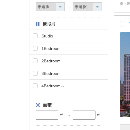
正
タ
～
情
報
間取り
に
移
Studio
動
し
1Bedroom
ま
す
2Bedroom
。
3Bedroom
4Bedroom～
面積
㎡
㎡
～