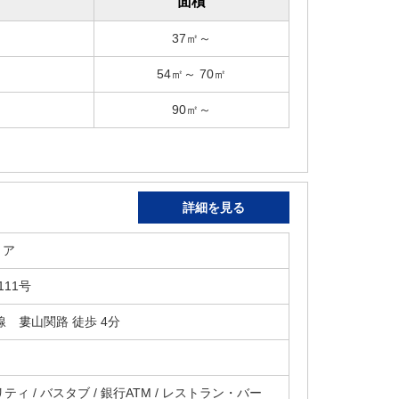
面積
37㎡～
54㎡～ 70㎡
90㎡～
詳細を見る
リア
11号
号線 婁山関路 徒歩 4分
ティ / バスタブ / 銀行ATM / レストラン・バー