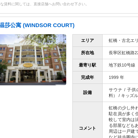
確な賃料に関しては、直接店舗へお問い合わせ下さい。
温莎公寓 (WINDSOR COURT)
エリア
虹橋・古北エ
所在地
長寧区虹橋路22
最寄り駅
地下鉄10号線 
完成年
1999 年
サウナ / 子
設備
料） / キッズ
虹橋の少し外
駐在員が多く
較して室内は
る部屋なども
コメント
周辺は一戸建
など徒歩圏内