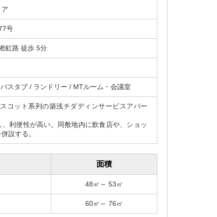
リア
77号
淞虹路 徒歩 5分
 バスタブ / ランドリー / MTルーム・会議室
アスコット系列の築浅チダディンサービスアパー
し、利便性が高い。同敷地内に飲食店や、ショッ
を併設する。
面積
48㎡～ 53㎡
60㎡～ 76㎡