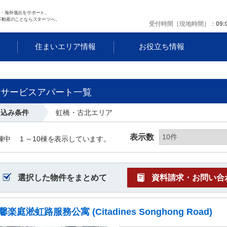
任・海外進出をサポート。
不動産のことならスターツへ。
受付時間［現地時間］
09:
す
住まいエリア情報
お役立ち情報
貸サービスアパート一覧
り込み条件
虹橋・古北エリア
表示数
棟中
1 ～
10
棟を表示しています。
選択した物件をまとめて
資料請求・お問い合
馨楽庭淞虹路服務公寓 (Citadines Songhong Road)