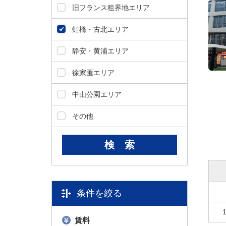
ダ
旧フランス租界地エリア
情
報
虹橋・古北エリア
に
移
静安・黄浦エリア
動
し
徐家匯エリア
ま
す
中山公園エリア
。
本
その他
文
に
移
動
し
ま
す
条件を絞る
。
フ
賃料
ッ