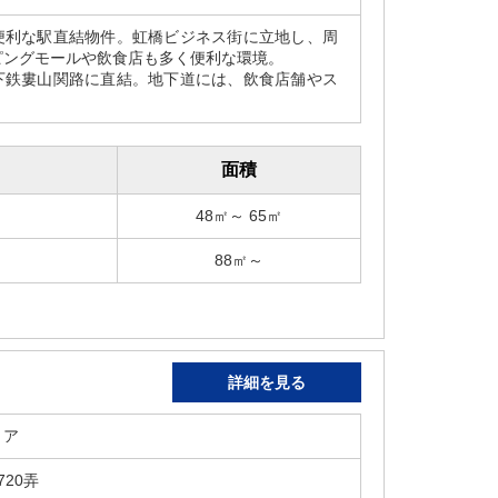
便利な駅直結物件。虹橋ビジネス街に立地し、周
ピングモールや飲食店も多く便利な環境。
下鉄婁山関路に直結。地下道には、飲食店舗やス
。
面積
48㎡～ 65㎡
88㎡～
詳細を見る
リア
20弄