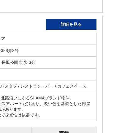
詳細を見る
リア
388弄2号
 長風公園 徒歩 3分
 バスタブ / レストラン・バー / カフェスペース
北路沿いにあるSHAMAブランド物件。
ビスアパートだけあり、淡い色を基調とした部屋
感があります。
徴で採光性は抜群です。