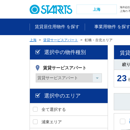
ペ
海外赴
ー
上海
上海の 
ジ
内
賃貸居住用物件 を探す
事業用物件 を探
を
移
上海
賃貸サービスアパート
虹橋・古北エリア
動
す
選択中の物件種別
賃
る
た
絞
め
賃貸サービスアパート
の
23
リ
ン
ク
選択中のエリア
で
す
全て選択する
。
ヘ
浦東エリア
ッ