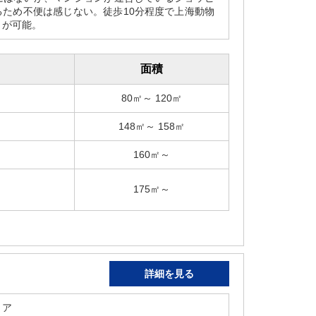
るため不便は感じない。徒歩10分程度で上海動物
とが可能。
面積
80㎡～ 120㎡
148㎡～ 158㎡
160㎡～
175㎡～
詳細を見る
リア