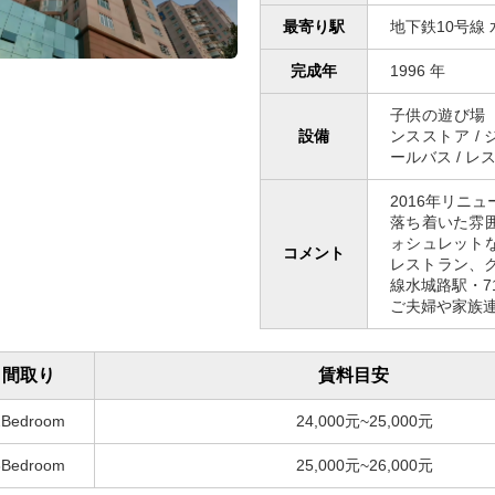
最寄り駅
地下鉄10号線 
完成年
1996 年
子供の遊び場（屋
設備
ンスストア / 
ールバス / レ
2016年リニュ
落ち着いた雰
ォシュレット
コメント
レストラン、
線水城路駅・7
ご夫婦や家族
間取り
賃料目安
2Bedroom
24,000元~25,000元
3Bedroom
25,000元~26,000元