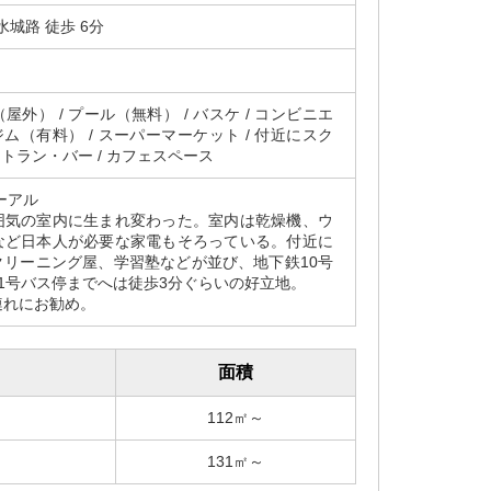
水城路 徒歩 6分
外） / プール（無料） / バスケ / コンビニエ
ジム（有料） / スーパーマーケット / 付近にスク
ストラン・バー / カフェスペース
ーアル
囲気の室内に生まれ変わった。室内は乾燥機、ウ
など日本人が必要な家電もそろっている。付近に
クリーニング屋、学習塾などが並び、地下鉄10号
1号バス停までへは徒歩3分ぐらいの好立地。
連れにお勧め。
面積
112㎡～
131㎡～