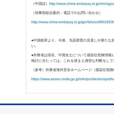
（中国語）
http://www.china-embassy.or.jp/chn/sgx
タ
情
（領事部総合案内：電話でのお問い合わせ）
報
に
http://www.china-embassy.or.jp/jpn/lsfu/oo99/t160
移
動
し
●中国政府より、今後、当該措置の見直しや新たな
ま
い。
す
。
●外務省は現在、中国全土について感染症危険情報
検討に当たっては、これを踏まえ適切な判断をして
（参考）外務省海外安全ホームページ（感染症危険
https://www.anzen.mofa.go.jp/info/pcinfectionspoth