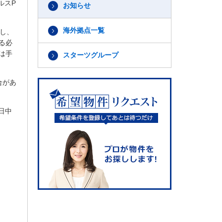
ルス
P
お知らせ
海外拠点一覧
し、
る必
は手
スターツグループ
合があ
日中