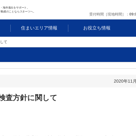
任・海外進出をサポート。
不動産のことならスターツへ。
受付時間［現地時間］
09:
す
住まいエリア情報
お役立ち情報
して
2020年11
検査方針に関して