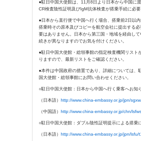
ダ
●駐日中国大使館は、
11
月
8
日より日本から中国に
情
CR
検査陰性証明及び
IgM
抗体検査が搭乗手続に必要
報
●日本から直行便で中国へ行く場合、搭乗前
2
日以内
に
搭乗時その原本及びコピーを航空会社に提出する必
移
要はありません。日本から第三国・地域を経由して
動
続きが異なりますのでお気を付けください。
し
ま
●駐日中国大使館・総領事館の指定検査機関リスト
す
りますので、最新リストをご確認ください。
。
本
●本件は中国政府の措置であり、詳細については、
文
国大使館・総領事館にお問い合わせください。
に
○駐日中国大使館：日本から中国へ行く乗客へお知
移
動
（日本語）
http://www.china-embassy.or.jp/jpn/sgx
し
（中国語）
http://www.china-embassy.or.jp/chn/lsf
ま
す
○駐日中国大使館：ダブル陰性証明提示による搭乗
。
フ
（日本語）
http://www.china-embassy.or.jp/jpn/lsfu
ッ