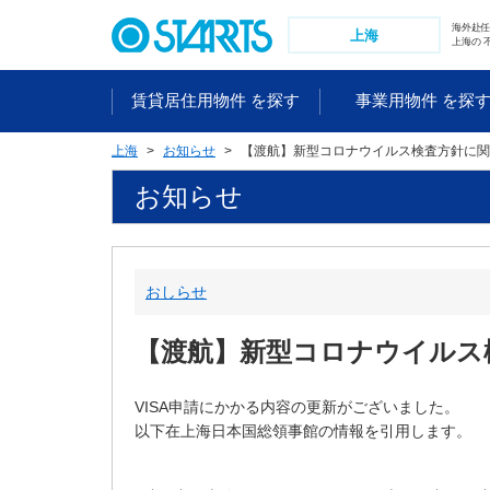
ペ
海外赴
ー
上海
上海の 
ジ
内
賃貸居住用物件 を探す
事業用物件 を探
を
移
上海
お知らせ
【渡航】新型コロナウイルス検査方針に関
動
す
お知らせ
る
た
め
の
おしらせ
リ
ン
【渡航】新型コロナウイルス
ク
で
す
VISA申請にかかる内容の更新がございました。
。
以下
在上海日本国総領事館の情報を引用します。
ヘ
ッ