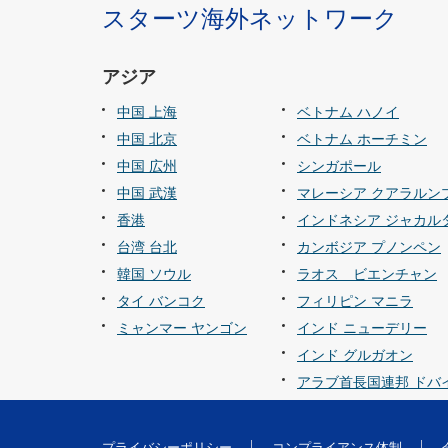
スターツ海外ネットワーク
アジア
中国 上海
ベトナム ハノイ
中国 北京
ベトナム ホーチミン
中国 広州
シンガポール
中国 武漢
マレーシア クアラルン
香港
インドネシア ジャカル
台湾 台北
カンボジア プノンペン
韓国 ソウル
ラオス ビエンチャン
タイ バンコク
フィリピン マニラ
ミャンマー ヤンゴン
インド ニューデリー
インド グルガオン
アラブ首長国連邦 ドバ
プライバシーポリシー
コンプライアンス体制