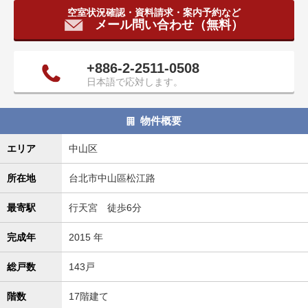
タ
空室状況確認・資料請求・案内予約など
メール問い合わせ（無料）
情
報
に
+886-2-2511-0508
移
日本語で応対します。
動
し
ま
物件概要
す
。
エリア
中山区
所在地
台北市中山區松江路
最寄駅
行天宮 徒歩6分
完成年
2015 年
総戸数
143戸
階数
17階建て