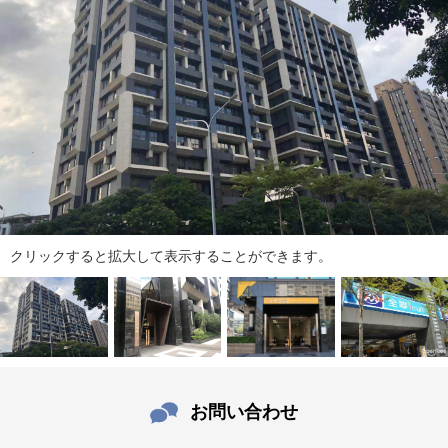
ダ
情
報
に
移
動
し
ま
す
。
本
文
クリックすると拡大して表示することができます。
に
移
動
し
ま
す
。
お問い合わせ
フ
ッ