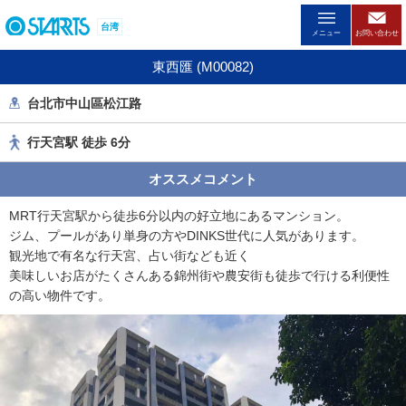
ペ
台湾
ー
メニュー
お問い合わせ
ジ
東西匯 (M00082)
内
を
台北市中山區松江路
移
動
行天宮駅 徒歩 6分
す
る
オススメコメント
た
め
MRT行天宮駅から徒歩6分以内の好立地にあるマンション。
の
ジム、プールがあり単身の方やDINKS世代に人気があります。
リ
観光地で有名な行天宮、占い街なども近く
ン
美味しいお店がたくさんある錦州街や農安街も徒歩で行ける利便性
ク
の高い物件です。
で
す
。
ヘ
ッ