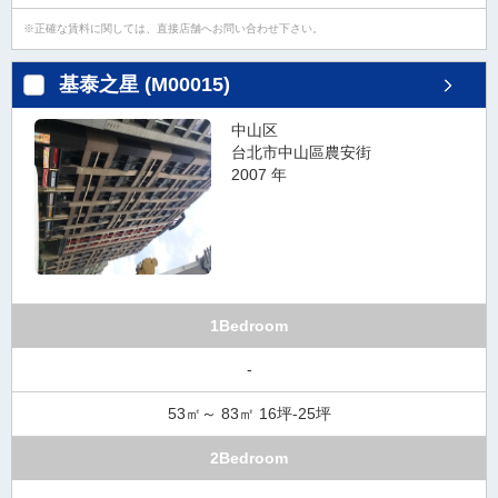
タ
正確な賃料に関しては、直接店舗へお問い合わせ下さい。
情
報
基泰之星 (M00015)
に
移
中山区
動
台北市中山區農安街
し
2007 年
ま
す
。
1Bedroom
-
53㎡～ 83㎡ 16坪-25坪
2Bedroom