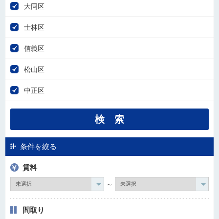
大同区
士林区
信義区
松山区
中正区
条件を絞る
賃料
～
間取り