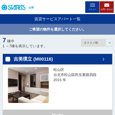
ペ
台湾
ー
メニュー
お問い合わせ
ジ
賃貸サービスアパート一覧
内
を
ご希望の物件を選択してください。
移
動
7
棟中
す
1 ～
7
棟を表示しています。
る
た
吉美璞立 (M00116)
め
の
松山区
リ
台北市松山區民生東路四段
ン
2015 年
ク
で
す
。
ヘ
ッ
Studio