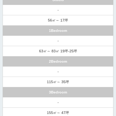
ダ
情
-
報
に
56㎡～ 17坪
移
動
1Bedroom
し
ま
-
す
63㎡～ 83㎡ 19坪-25坪
。
本
2Bedroom
文
に
-
移
動
115㎡～ 35坪
し
ま
3Bedroom
す
-
。
フ
155㎡～ 47坪
ッ