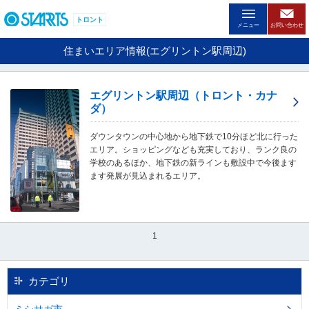
ペ
ー
トロント
メニュー
お問い合わせ
ジ
内
住まいエリア情報(エグリントン駅周辺)
を
移
動
エグリントン駅周辺（トロント・カナ
す
ダ）
る
た
ダウンタウンの中心地から地下鉄で10分ほど北に行った
め
エリア。ショッピングなども充実しており、ランク良の
の
学校のあるほか、地下鉄の新ラインも敷設中で今後ます
リ
ます発展が見込まれるエリア。
ン
ク
で
す
。
1
ヘ
ッ
ダ
カテゴリ
情
報
に