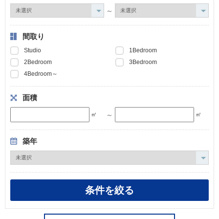
～
間取り
Studio
1Bedroom
2Bedroom
3Bedroom
4Bedroom～
面積
～
㎡
㎡
築年