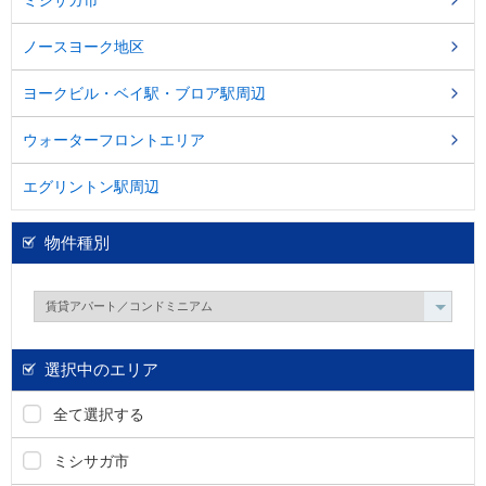
ミシサガ市
移
動
ノースヨーク地区
し
ま
ヨークビル・ベイ駅・ブロア駅周辺
す
。
ウォーターフロントエリア
本
文
に
エグリントン駅周辺
移
動
物件種別
し
ま
す
。
フ
ッ
選択中のエリア
タ
情
報
全て選択する
に
移
ミシサガ市
動