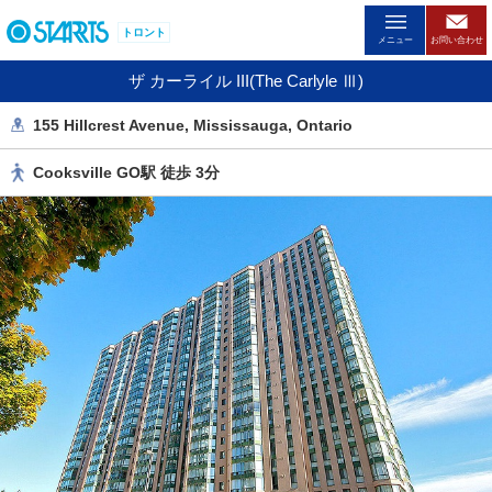
ペ
トロント
ー
メニュー
お問い合わせ
ジ
ザ カーライル III(The Carlyle Ⅲ)
内
を
155 Hillcrest Avenue, Mississauga, Ontario
移
動
Cooksville GO駅 徒歩 3分
す
る
た
め
の
リ
ン
ク
で
す
。
ヘ
ッ