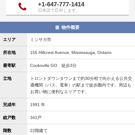
+1-647-777-1414
タ
日本語で応対します。
情
報
に
物件概要
移
動
エリア
ミシサガ市
し
ま
所在地
155 Hillcrest Avenue, Mississauga, Ontario
す
。
最寄駅
Cooksville GO 徒歩3分
立地
トロントダウンタウンまで約30分程で向かえる公共交
通機関（バス、電車）の駅まで徒歩圏内です。周辺も
お買い物に便利なエリアです。
完成年
1991 年
総戸数
341戸
階数
22階建て