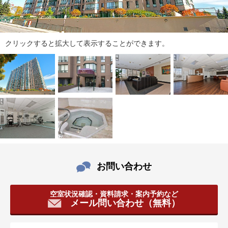
ダ
情
報
に
クリックすると拡大して表示することができます。
移
動
し
ま
す
。
本
文
に
移
動
お問い合わせ
し
ま
す
空室状況確認・資料請求・案内予約など
メール問い合わせ（無料）
。
フ
ッ