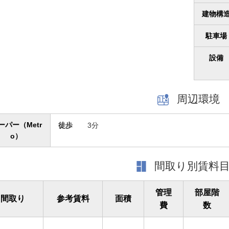
建物構
駐車場
設備
周辺環境
ーパー（Metr
徒歩
3分
o）
間取り別賃料
管理
部屋階
間取り
参考賃料
面積
費
数