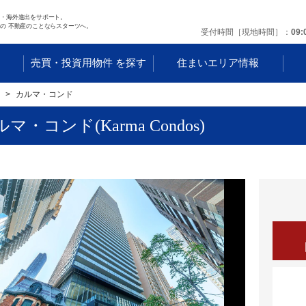
任・海外進出をサポート。
の 不動産のことならスターツへ。
受付時間［現地時間］
09:
す
売買・投資用物件 を探す
住まいエリア情報
カルマ・コンド
マ・コンド(Karma Condos)