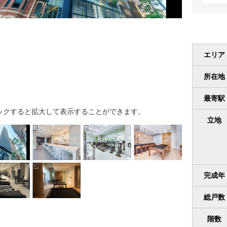
エリア
所在地
最寄駅
ックすると拡大して表示することができます。
立地
完成年
総戸数
階数