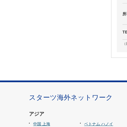
所
T
（
スターツ海外ネットワーク
アジア
中国 上海
ベトナム ハノイ