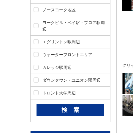
ダ
情
ノースヨーク地区
報
に
ヨークビル・ベイ駅・ブロア駅周
移
辺
動
し
エグリントン駅周辺
ま
す
ウォーターフロントエリア
。
クリ
本
カレッジ駅周辺
文
に
ダウンタウン・ユニオン駅周辺
移
動
トロント大学周辺
し
ま
す
。
フ
ッ