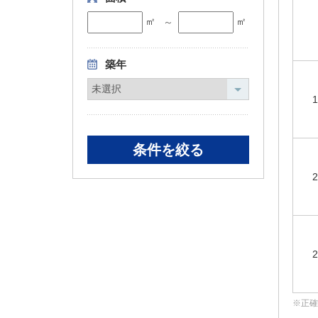
㎡
㎡
～
築年
1
2
2
正確