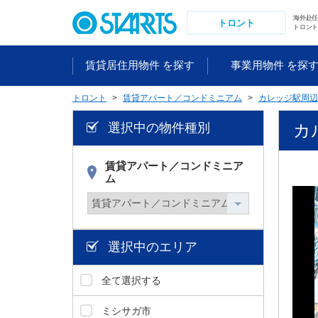
ペ
海外赴
ー
トロント
トロント
ジ
内
賃貸居住用物件 を探す
事業用物件 を探
を
移
トロント
賃貸アパート／コンドミニアム
カレッジ駅周辺
動
す
選択中の物件種別
カル
る
た
め
賃貸アパート／コンドミニア
ム
の
リ
ン
ク
で
選択中のエリア
す
。
全て選択する
ヘ
ッ
ミシサガ市