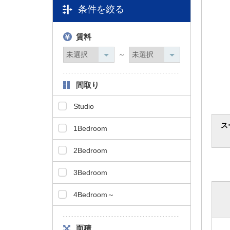
条件を絞る
タ
情
報
賃料
に
移
～
動
し
間取り
ま
す
Studio
。
ス
1Bedroom
2Bedroom
3Bedroom
4Bedroom～
面積