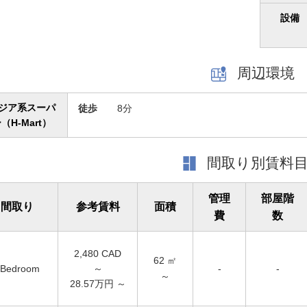
設備
周辺環境
ジア系スーパ
徒歩
8分
（H-Mart）
間取り別賃料
管理
部屋階
間取り
参考賃料
面積
費
数
2,480
CAD
62
㎡
Bedroom
～
-
-
～
28.57万円 ～