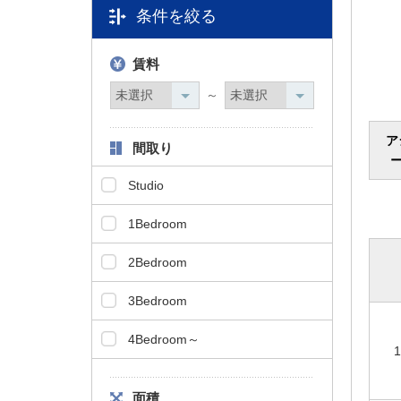
条件を絞る
タ
情
報
賃料
に
移
～
動
し
ア
間取り
ま
ー
す
Studio
。
1Bedroom
2Bedroom
3Bedroom
4Bedroom～
1
面積