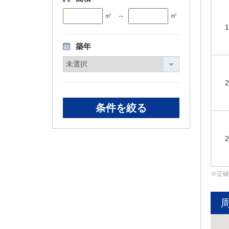
㎡
㎡
～
1
築年
2
2
正確