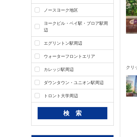
ダ
情
ノースヨーク地区
報
に
ヨークビル・ベイ駅・ブロア駅周
移
辺
動
し
エグリントン駅周辺
ま
す
ウォーターフロントエリア
。
クリ
本
カレッジ駅周辺
文
に
ダウンタウン・ユニオン駅周辺
移
動
トロント大学周辺
し
ま
す
。
フ
ッ