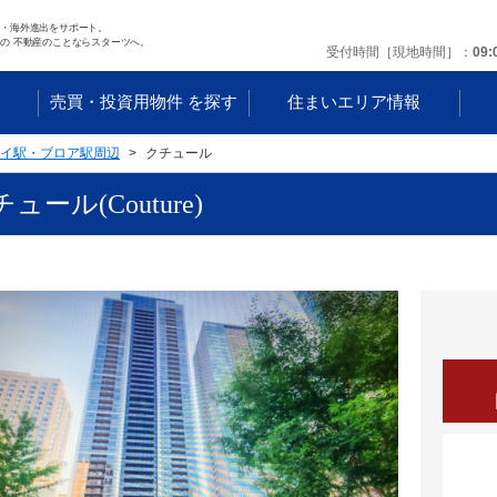
任・海外進出をサポート。
の 不動産のことならスターツへ。
受付時間［現地時間］
09:
す
売買・投資用物件 を探す
住まいエリア情報
イ駅・ブロア駅周辺
クチュール
ュール(Couture)