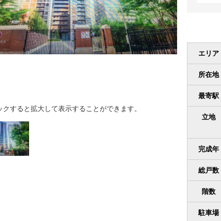
エリア
所在地
最寄駅
ックすると拡大して表示することができます。
立地
完成年
総戸数
階数
駐車場