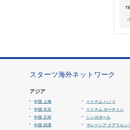
T
（
スターツ海外ネットワーク
アジア
中国 上海
ベトナム ハノイ
中国 北京
ベトナム ホーチミン
中国 広州
シンガポール
中国 武漢
マレーシア クアラルン