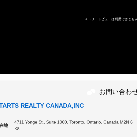
お問い合わ
TARTS REALTY CANADA,INC
4711 Yonge St., Suite 1000, Toronto, Ontario, Canada M2N 6
在地
K8