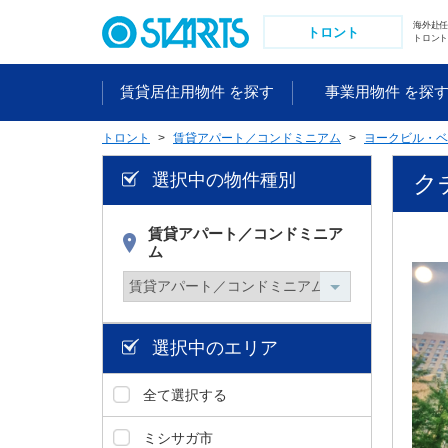
ペ
海外赴
ー
トロント
トロント
ジ
内
賃貸居住用物件 を探す
事業用物件 を探
を
移
トロント
賃貸アパート／コンドミニアム
ヨークビル・ベ
動
す
選択中の物件種別
クチ
る
た
め
賃貸アパート／コンドミニア
ム
の
リ
ン
ク
で
選択中のエリア
す
。
全て選択する
ヘ
ッ
ミシサガ市