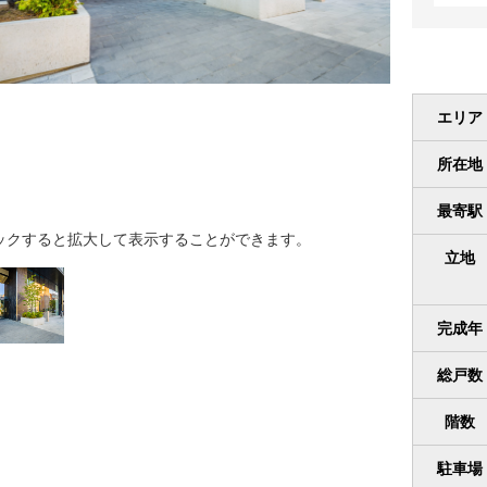
エリア
所在地
最寄駅
ックすると拡大して表示することができます。
立地
完成年
総戸数
階数
駐車場