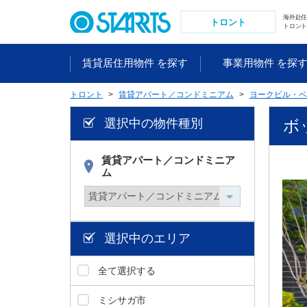
ペ
海外赴
ー
トロント
トロント
ジ
内
賃貸居住用物件 を探す
事業用物件 を探
を
移
トロント
賃貸アパート／コンドミニアム
ヨークビル・ベ
動
す
選択中の物件種別
ボッ
る
た
め
賃貸アパート／コンドミニア
ム
の
リ
ン
ク
で
選択中のエリア
す
。
全て選択する
ヘ
ッ
ミシサガ市