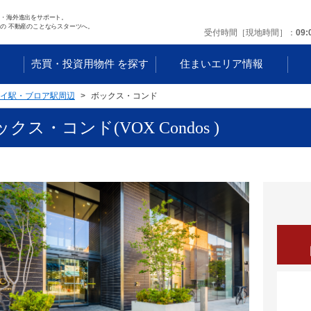
任・海外進出をサポート。
の 不動産のことならスターツへ。
受付時間［現地時間］
09:
す
売買・投資用物件 を探す
住まいエリア情報
イ駅・ブロア駅周辺
ボックス・コンド
クス・コンド(VOX Condos )