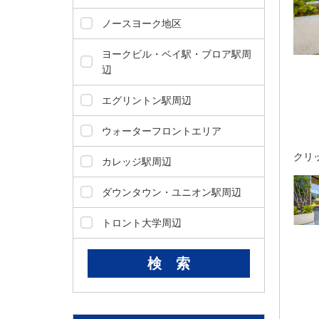
ダ
情
ノースヨーク地区
報
に
ヨークビル・ベイ駅・ブロア駅周
移
辺
動
し
エグリントン駅周辺
ま
す
ウォーターフロントエリア
。
クリ
本
カレッジ駅周辺
文
に
ダウンタウン・ユニオン駅周辺
移
動
トロント大学周辺
し
ま
す
。
フ
ッ