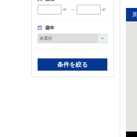
㎡
㎡
～
築年