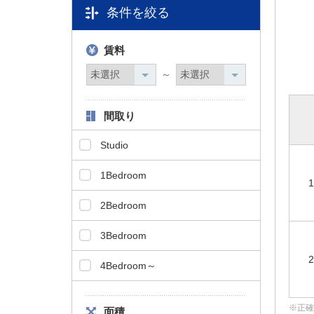
条件を絞る
タ
情
報
賃料
に
移
～
動
し
間取り
ま
す
Studio
。
1Bedroom
1
2Bedroom
3Bedroom
2
4Bedroom～
正確
面積