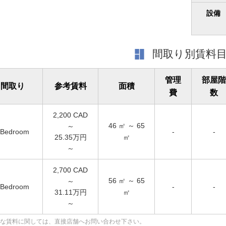
設備
間取り別賃料
管理
部屋階
間取り
参考賃料
面積
費
数
2,200
CAD
46
㎡ ～
65
～
Bedroom
-
-
25.35万円
㎡
～
2,700
CAD
56
㎡ ～
65
～
Bedroom
-
-
31.11万円
㎡
～
な賃料に関しては、直接店舗へお問い合わせ下さい。