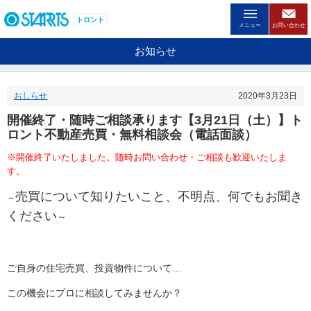
ペ
ー
トロント
メニュー
お問い合わせ
ジ
内
お知らせ
を
移
動
おしらせ
2020年3月23日
す
る
開催終了・随時ご相談承ります【3月21日（土）】ト
た
ロント不動産売買・無料相談会（電話面談）
め
の
※開催終了いたしました。随時お問い合わせ・ご相談も歓迎いたしま
リ
す。
ン
ク
売買について知りたいこと、不明点、何でもお聞き
～
で
ください
～
す
。
ヘ
ッ
ご自身の住宅売買、投資物件について…
ダ
情
この機会にプロに相談してみませんか？
報
に