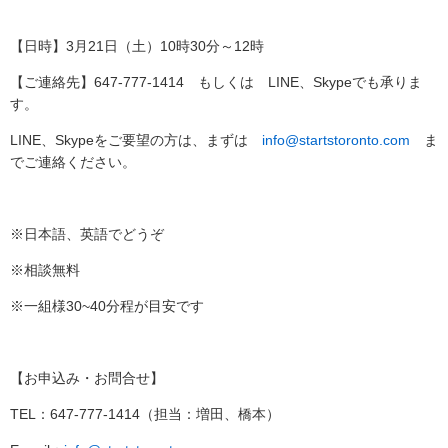
移
動
【日時】3月21日（土）10時30分～12時
し
ま
【ご連絡先】
647-777-1414 もしくは LINE、Skypeでも承りま
す
す。
。
本
LINE、Skypeをご要望の方は、まずは
info@startstoronto.com
ま
文
でご連絡ください。
に
移
動
し
※日本語、英語でどうぞ
ま
す
※相談無料
。
フ
※一組様30~40分程が目安です
ッ
タ
情
【お申込み・お問合せ】
報
に
TEL：647-777-1414（担当：増田、橋本）
移
動