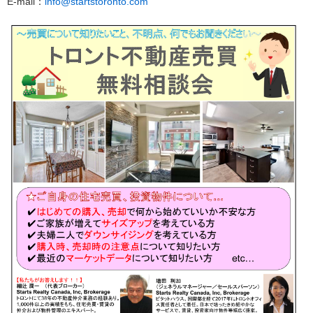
E-mail：
info@startstoronto.com
し
ま
す
。