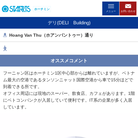
ペ
ホーチミン
ー
メニュー
お問い合わせ
ジ
デリ(DELI Building)
内
を
Hoang Van Thu（ホアンバントゥー）通り
移
動
す
る
オススメコメント
た
め
フーニャン区はホーチミン1区中心部からは離れていますが、ベトナ
の
ム最大の空港であるタンソンニャット国際空港から車で15分ほどで
リ
到着できる所です。
ン
オフィス周辺には現地のスーパー、飲食店、カフェがあります。1階
ク
にベトコンバンクが入居していて便利です。IT系の企業が多く入居
で
しています。
す
。
ヘ
ッ