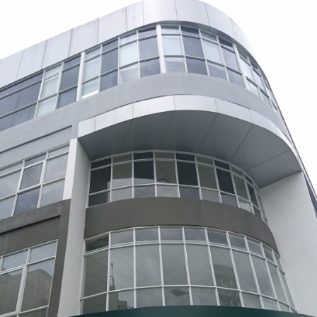
ダ
情
報
に
移
動
し
ま
す
。
本
文
に
移
動
し
ま
す
。
フ
ッ