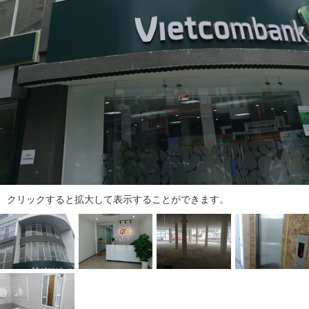
タ
情
報
に
移
動
し
ま
す
。
クリックすると拡大して表示することができます。