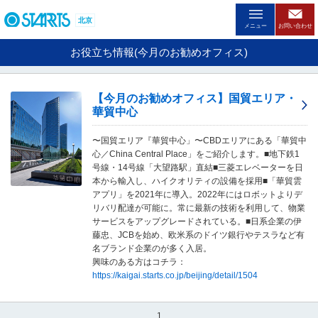
ペ
ー
北京
メニュー
お問い合わせ
ジ
内
お役立ち情報(今月のお勧めオフィス)
を
移
動
【今月のお勧めオフィス】国貿エリア・
す
華貿中心
る
た
〜国貿エリア『華貿中心」〜CBDエリアにある「華貿中
め
心／China Central Place」をご紹介します。■地下鉄1
の
号線・14号線「大望路駅」直結■三菱エレベーターを日
リ
本から輸入し、ハイクオリティの設備を採用■「華貿雲
ン
アプリ」を2021年に導入。2022年にはロボットよりデ
ク
リバリ配達が可能に。常に最新の技術を利用して、物業
で
サービスをアップグレードされている。■日系企業の伊
す
藤忠、JCBを始め、欧米系のドイツ銀行やテスラなど有
。
名ブランド企業のが多く入居。
ヘ
興味のある方はコチラ：
ッ
https://kaigai.starts.co.jp/beijing/detail/1504
ダ
情
報
1
に