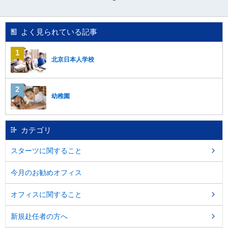
移
動
し
よく見られている記事
ま
す
。
北京日本人学校
本
文
に
移
幼稚園
動
し
ま
カテゴリ
す
。
スターツに関すること
フ
ッ
今月のお勧めオフィス
タ
情
報
オフィスに関すること
に
移
新規赴任者の方へ
動