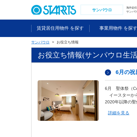
ペ
海外赴
ー
サンパウロ
サンパウ
ジ
内
賃貸居住用物件 を探す
事業用物件 を探
を
移
サンパウロ
お役立ち情報
動
す
お役立ち情報(サンパウロ生活
る
た
め
6月の祝
の
リ
6月 聖体祭（Corp
ン
イースターから
ク
2020年以降の
で
す
詳細を見る
。
ヘ
ッ