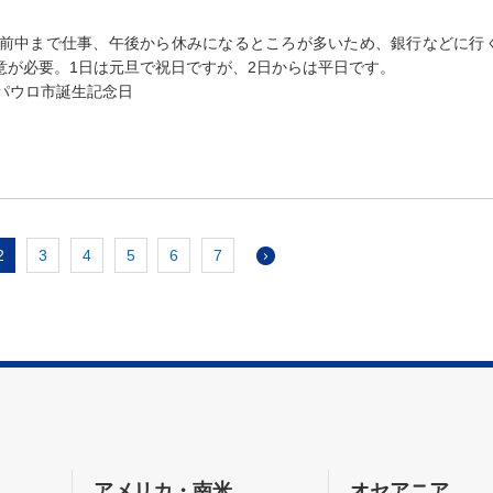
午前中まで仕事、午後から休みになるところが多いため、銀行などに行
意が必要。1日は元旦で祝日ですが、2日からは平日です。
ンパウロ市誕生記念日
2
3
4
5
6
7
アメリカ・南米
オセアニア