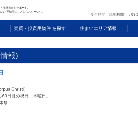
任・海外進出をサポート。
ロの 不動産のことならスターツへ。
受付時間［現地時間］
09:
す
売買・投資用物件 を探す
住まいエリア情報
情報)
日
us Christi）
60日目の祝日。木曜日。
聖体祭