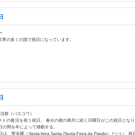
日
ー
界の多くの国で祝日になっています。
日
復活祭（パスコワ）
トの復活を祝う祝日。 春分の後の満月に続く日曜日がこの祝日となり
25日の間を年によって移動する。
曜（Sexta-feira Santa /Sexta-Feira da Paixão）といい、