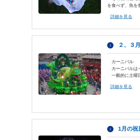
タ
を食べず、魚を
情
詳細を見る
報
に
移
動
２、３
し
ま
す
カーニバル
。
カーニバルはイ
一般的に土曜日
詳細を見る
1月の祝