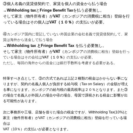
③個人名義の賃貸借契約で、家賃を個人の資金から払う場合
→
Withholding tax
と
Fringe Benefit Tax
を払う必要無し。
そして家主（物件所有者）が
VAT
（カンボジアの消費税に相当）登録を行
っている場合はその個人は
VAT（１０％）
の支払いが必要。
④
カンボジア国内に登記していない外国企業の会社名義で賃貸借契約して、家
賃は海外から送金して払う場合
→Withholding tax とFringe Benefit Tax
を払う必要無し。
そして家主（物件所有者）が
VAT
（カンボジア
の消費税に相当）登録を行っ
ている場合はその会社は
VAT（１０％）
の支払いが必要。
ただし、毎回の海外からの送金には銀行手数料を考慮する必要がある。
特筆すべき点として、③の方式であれば上記２種類の税金はかからない事にな
りますが、契約の名義人個人が
負担する給与税（Tax on Salary）の金額が増え
る事になります。カンボジアの給与税の最高税率は２０％とな
ります。また③
の場合で名義人が外国人の場合や④の場合、母国で課税される税金に影響が出
る可能性があり
ます。
次に事務所や工場、店舗を借りた場合の税金ですが、Withholding Tax(10%)と
家主（物件所有者）がVAT（カンボジアの消費税に相当）登録を行っている場
合は
VAT（10％）の支払いが必要となります。