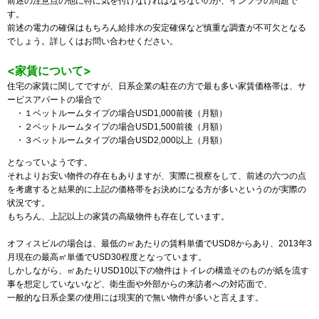
前述の注意点の他に特に気を付けなければならないのが、インフラの問題で
す。
前述の電力の確保はもちろん給排水の安定確保など慎重な調査が不可欠となる
でしょう。詳しくはお問い合わせください。
<家賃について>
住宅の家賃に関してですが、日系企業の駐在の方で最も多い家賃価格帯は、サ
ービスアパートの場合で
・１ベットルームタイプの場合USD1,000前後（月額）
・２ベットルームタイプの場合USD1,500前後（月額）
・３ベットルームタイプの場合USD2,000以上（月額）
となっていようです。
それよりお安い物件の存在もありますが、実際に視察をして、前述の六つの点
を考慮すると結果的に上記の価格帯をお決めになる方が多いというのが実際の
状況です。
もちろん、上記以上の家賃の高級物件も存在しています。
オフィスビルの場合は、最低の㎡あたりの賃料単価でUSD8からあり、2013年3
月現在の最高㎡単価でUSD30程度となっています。
しかしながら、㎡あたりUSD10以下の物件はトイレの構造そのものが紙を流す
事を想定していないなど、衛生面や外部からの来訪者への対応面で、
一般的な日系企業の使用には現実的で無い物件が多いと言えます。