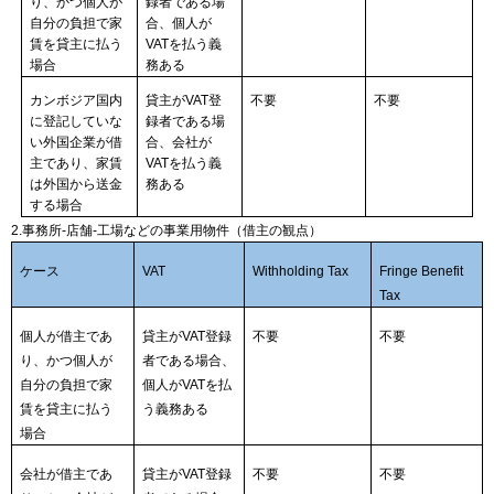
り、かつ個人が
録者である場
自分の負担で家
合、個人が
賃を貸主に払う
VAT
を払う義
場合
務ある
カンボジア国内
貸主が
VAT
登
不要
不要
に登記していな
録者である場
い外国企業が借
合、会社が
主であり、家賃
VAT
を払う義
は外国から送金
務ある
する場合
2.
事務所‐店舗‐工場などの事業用物件（借主の観点）
ケース
VAT
Withholding Tax
Fringe Benefit
Tax
個人が借主であ
貸主が
VAT
登録
不要
不要
り、かつ個人が
者である場合、
自分の負担で家
個人が
VAT
を払
賃を貸主に払う
う義務ある
場合
会社が借主であ
貸主が
VAT
登録
不要
不要