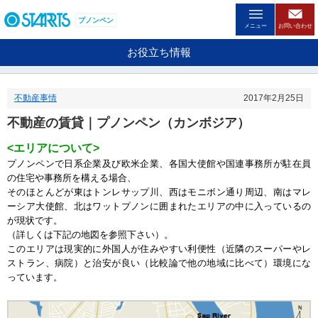
ペ
ー
プノンペン
メニュー
お問い合わせ
ジ
内
お役立ち情報
を
移
動
不動産事情
2017年2月25日
す
る
不動産の賃貸｜プノンペン（カンボジア）
た
め
<エリアについて>
の
プノンペンで日系企業及び欧米企業、各国大使館や国連事務所が駐在員
リ
の住宅や事務所を構える場合、
ン
そのほとんどが東はトンレサップ川、西はモニボン通り周辺、南はマレ
ク
ーシア大使館、北はワットプノンに囲まれたエリアの中に入っているの
で
が現状です。
す
（詳しくは下記の地図を参照下さい）。
。
このエリアは現実的に外国人が住みやすい利便性（近隣のスーパーやレ
ヘ
ッ
ストラン、病院）と治安が良い（比較論で他の地域に比べて）環境にな
ダ
っています。
情
報
に