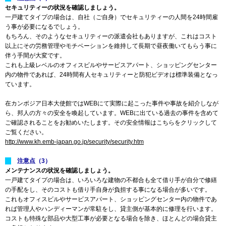
セキュリティーの状況を確認しましょう。
一戸建てタイプの場合は、自社（ご自身）でセキュリティーの人間を24時間雇
う事が必要になるでしょう。
もちろん、そのようなセキュリティーの派遣会社もありますが、これはコスト
以上にその労務管理やモチベーションを維持して長期で昼夜働いてもらう事に
伴う手間が大変です。
これも上級レベルのオフィスビルやサービスアパート、ショッピングセンター
内の物件であれば、24時間有人セキュリティーと防犯ビデオは標準装備となっ
ています。
在カンボジア日本大使館ではWEBにて実際に起こった事件や事故を紹介しなが
ら、邦人の方々の安全を喚起しています。WEBに出ている過去の事件を含めて
ご確認されることをお勧めいたします。その安全情報はこちらをクリックして
ご覧ください。
http://www.kh.emb-japan.go.jp/security/security.htm
注意点（3）
メンテナンスの状況を確認しましょう。
一戸建てタイプの場合は、いろいろな建物の不都合も全て借り手が自分で修繕
の手配をし、そのコストも借り手自身が負担する事になる場合が多いです。
これもオフィスビルやサービスアパート、ショッピングセンター内の物件であ
れば管理人やハンディーマンが常駐をし、貸主側が基本的に修理を行います。
コストも特殊な部品や大型工事が必要となる場合を除き、ほとんどの場合貸主