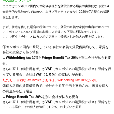
ここではカンボジア国内で住宅や事務所を賃貸借する場合の実際的な（税法や
会計学的な見地からでは無い、よりプラクティカルな）2020年7月現在の状況
を記します。
まず、住宅を借りた場合の税金について、賃貸の名義や家賃の出所の違いにつ
いてポイントについて賃貸の名義による違いを下記に列挙いたします。
ここで言う「会社」とはカンボジア国内で登記された法人の事を指します。
①
カンボジア国内に登記している会社の名義で賃貸借契約して、家賃を
会社の資金から払う場合
→
Withholding tax 10%
と
Fringe Benefit Tax 20%
を別に会社が払う必要
有。
さらに家主（物件所有者）が
VAT
（カンボジアの消費税に相当）登録を行
っている場合、会社は
VAT（１０％）
の支払いが必要。
ただし、
有効なTax Invoice があれば、Withholding Tax 10%は不要。
②個人名義の賃貸借契約で、会社から住宅手当を支給され、家賃を個人
の資金から払う場合
→
Fringe Benefit Tax 20%
を別に会社が払う必要有。
さらに家主（物件所有者）が
VAT
（カンボジアの消費税に相当）登録
を行
っている場合、その個人は
VAT（１０％
）の支払いが必要。