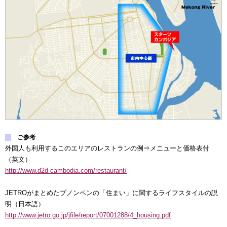
移
動
し
ま
す
。
本
文
に
移
動
し
ま
す
ご参考
。
外国人も利用するこのエリアのレストランの例⇒メニューと価格表付
フ
（英文）
ッ
http://www.d2d-cambodia.com/restaurant/
タ
情
報
JETROがまとめたプノンペンの「住まい」に関するライフスタイルの説
に
明（日本語）
移
http://www.jetro.go.jp/jfile/report/07001288/4_housing.pdf
動