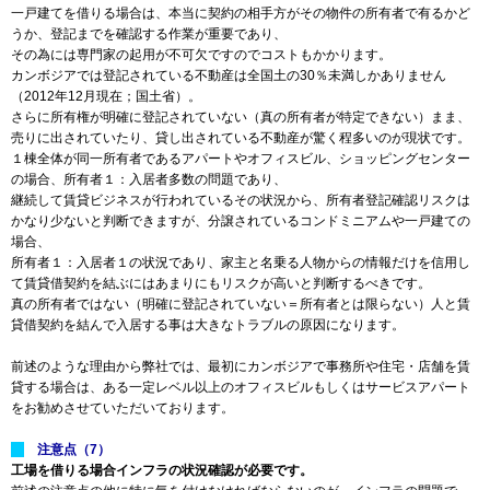
一戸建てを借りる場合は、本当に契約の相手方がその物件の所有者で有るかど
うか、登記までを確認する作業が重要であり、
その為には専門家の起用が不可欠ですのでコストもかかります。
カンボジアでは登記されている不動産は全国土の30％未満しかありません
（2012年12月現在；国土省）。
さらに所有権が明確に登記されていない（真の所有者が特定できない）まま、
売りに出されていたり、貸し出されている不動産が驚く程多いのが現状です。
１棟全体が同一所有者であるアパートやオフィスビル、ショッピングセンター
の場合、所有者１：入居者多数の問題であり、
継続して賃貸ビジネスが行われているその状況から、所有者登記確認リスクは
かなり少ないと判断できますが、分譲されているコンドミニアムや一戸建ての
場合、
所有者１：入居者１の状況であり、家主と名乗る人物からの情報だけを信用し
て賃貸借契約を結ぶにはあまりにもリスクが高いと判断するべきです。
真の所有者ではない（明確に登記されていない＝所有者とは限らない）人と賃
貸借契約を結んで入居する事は大きなトラブルの原因になります。
前述のような理由から弊社では、最初にカンボジアで事務所や住宅・店舗を賃
貸する場合は、ある一定レベル以上のオフィスビルもしくはサービスアパート
をお勧めさせていただいております。
注意点（7）
工場を借りる場合インフラの状況確認が必要です。