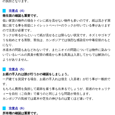
の負担となります。
注意点（4）
衛生面の確認も重要です。
低い家賃の物件の場合トイレに紙を流せない物件も多いのです。紙は流さず屑
籠に捨てる事を前提にトイレットペーパーのラックが付いている事があります
ので注意が必要です。
ラックが有るからといって紙が流せるとは限らない状況です。ネズミやゴキブ
リを始めとする害獣、害虫は、カンボジアでは強烈な感染症や中毒症状のもと
になり、
水道水の問題もあなどれないです。またニオイの問題については物件に染みつ
いているレベルの異臭や配管の構造から来る異臭は入居してからでは解決のし
ようがありません。
注意点（5）
お庭の手入れは誰が行うかの確認をしましょう。
一戸建てを賃貸する場合、お庭の手入れは借主（入居者）が行う事が一般的で
す。
もちろん費用を負担して庭師を雇う事も出来るでしょうが、前述のセキュリテ
ィーを自社（ご自身）で雇うのと同じような問題が発生します。
カンボジアの気候では庭木や芝生の伸びるのは驚くほど速いです。
注意点（6）
所有権の確認は重要です。