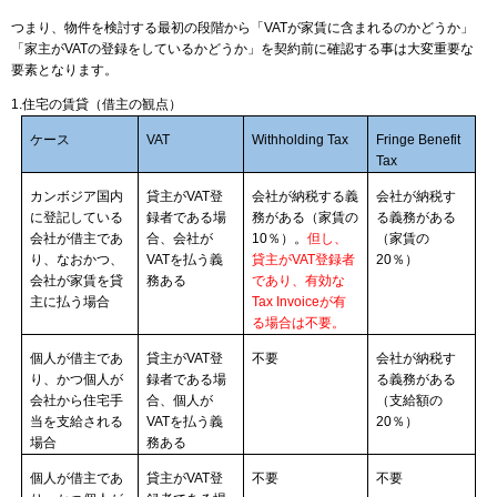
つまり、物件を検討する最初の段階から「VATが家賃に含まれるのかどうか」
「家主がVATの登録をしているかどうか」を契約前に確認する事は大変重要な
要素となります。
1.
住宅の賃貸（借主の観点）
ケース
VAT
Withholding Tax
Fringe Benefit
Tax
カンボジア国内
貸主が
VAT
登
会社が納税する義
会社が納税す
に登記している
録者である場
務がある（家賃の
る義務がある
会社が借主であ
合、会社が
10
％）。
但し、
（家賃の
り、なおかつ、
VAT
を払う義
貸主が
VAT
登録者
20
％）
会社が家賃を貸
務ある
であり、有効な
主に払う場合
Tax Invoice
が有
る場合は不要。
個人が借主であ
貸主が
VAT
登
不要
会社が納税す
り、かつ個人が
録者である場
る義務がある
会社から住宅手
合、個人が
（支給額の
当を支給される
VAT
を払う義
20
％）
場合
務ある
個人が借主であ
貸主が
VAT
登
不要
不要