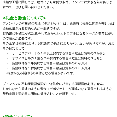
店舗や工場に関しては、物件により家賃や条件、インフラに大きな差がありま
すので、ぜひお問い合わせください。
<礼金と敷金について>
プノンペンの不動産の敷金（デポジット）は、退去時に物件に問題が無ければ
全額返還される契約なのが一般的ですが、
契約書に明確にその記載をしておかないとトラブルになるケースが非常に多い
ので注意が必要です。
その金額は物件により、契約期間の長さによりかなり違いがありますが、およ
その目安として
・ サービスアパートを１年以上契約する場合⇒敷金は賃料の２か月分
・ オフィスビルの１室を２年契約する場合⇒敷金は賃料の３ヵ月分
・ 店舗物件を３年契約する場合⇒敷金は賃料の６か月分
・ 店舗物件を５件契約する場合⇒敷金は賃料の１０ヵ月分
～程度が交渉開始時の条件となる場合が多いです。
プノンペンの不動産賃貸借契約では礼金に相当する商習慣はありません。
しかしながら前述のように敷金（デポジット）が間違いなく返還されるような
契約条項を契約書に明確に盛り込むことが肝要です。
<税金について>